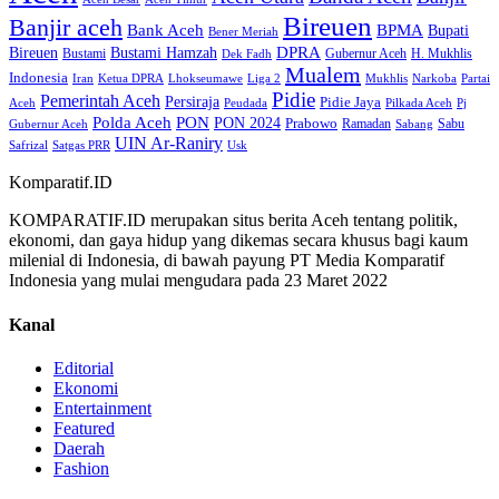
Bireuen
Banjir aceh
Bank Aceh
BPMA
Bupati
Bener Meriah
Bireuen
DPRA
Bustami Hamzah
H. Mukhlis
Bustami
Gubernur Aceh
Dek Fadh
Mualem
Indonesia
Iran
Ketua DPRA
Lhokseumawe
Liga 2
Mukhlis
Narkoba
Partai
Pidie
Pemerintah Aceh
Persiraja
Pidie Jaya
Aceh
Peudada
Pilkada Aceh
Pj
Polda Aceh
PON
PON 2024
Prabowo
Ramadan
Sabu
Gubernur Aceh
Sabang
UIN Ar-Raniry
Safrizal
Satgas PRR
Usk
Komparatif.ID
KOMPARATIF.ID merupakan situs berita Aceh tentang politik,
ekonomi, dan gaya hidup yang dikemas secara khusus bagi kaum
milenial di Indonesia, di bawah payung PT Media Komparatif
Indonesia yang mulai mengudara pada 23 Maret 2022
Kanal
Editorial
Ekonomi
Entertainment
Featured
Daerah
Fashion