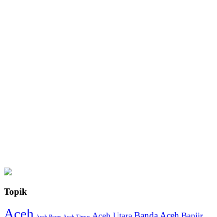
Topik
Aceh
Banda Aceh
Aceh Utara
Banjir
Aceh Besar
Aceh Timur