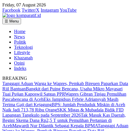
Friday, 07 August 2026
Facebook
Twitter/X
Instagram
YouTube
☰ Menu
Home
News
Politik
Teknologi
Lifestyle
Khazanah
Opini
Indeks
BREAKING
Tanggapi Aduan Warga ke Wapres, Pemkab Bireuen Paparkan Data
Riil Bantuan
Bangkit dari Puing Bencana, Usaha Mikro Mayasari
Tuai Pujian Kaposwil Satgas PPR
Wapres Gibran Tinjau Pemulihan
Pascabencana di Aceh
Eks Jampidsus Febrie Adriansyah Masih
Terima Gaji dari Kejagung
BPS: Jumlah Penduduk Miskin di Aceh
Naik Jadi 713,78 Ribu Orang
SKK Migas & Mubadala Bidik FID
Lapangan Tangkulo pada September 2026
Tak Masuk Kas Daerah,
Begini Skema Dana Rp2,5 T untuk Pemulihan Pertanian di
Aceh
Mawardi Nur Dilantik Sebagai Kepala BPMA
Tanggapi Aduan
Warga ke Wapres, Pemkab Bireuen Paparkan Data Riil