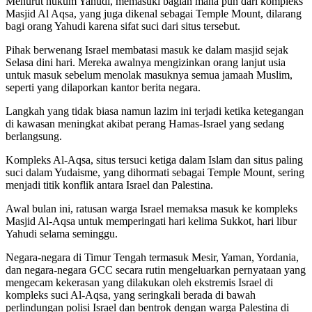
Menurut hukum Yahudi, memasuki bagian mana pun dari kompleks
Masjid Al Aqsa, yang juga dikenal sebagai Temple Mount, dilarang
bagi orang Yahudi karena sifat suci dari situs tersebut.
Pihak berwenang Israel membatasi masuk ke dalam masjid sejak
Selasa dini hari. Mereka awalnya mengizinkan orang lanjut usia
untuk masuk sebelum menolak masuknya semua jamaah Muslim,
seperti yang dilaporkan kantor berita negara.
Langkah yang tidak biasa namun lazim ini terjadi ketika ketegangan
di kawasan meningkat akibat perang Hamas-Israel yang sedang
berlangsung.
Kompleks Al-Aqsa, situs tersuci ketiga dalam Islam dan situs paling
suci dalam Yudaisme, yang dihormati sebagai Temple Mount, sering
menjadi titik konflik antara Israel dan Palestina.
Awal bulan ini, ratusan warga Israel memaksa masuk ke kompleks
Masjid Al-Aqsa untuk memperingati hari kelima Sukkot, hari libur
Yahudi selama seminggu.
Negara-negara di Timur Tengah termasuk Mesir, Yaman, Yordania,
dan negara-negara GCC secara rutin mengeluarkan pernyataan yang
mengecam kekerasan yang dilakukan oleh ekstremis Israel di
kompleks suci Al-Aqsa, yang seringkali berada di bawah
perlindungan polisi Israel dan bentrok dengan warga Palestina di