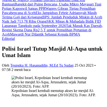
Bantuan
Bangkit dari Puing Bencana, Usaha Mikro Mayasari Tuai
Pujian Kaposwil Satgas PPR
Wapres Gibran Tinjau Pemulihan
Pascabencana di Aceh
Eks Jampidsus Febrie Adriansyah Masih
Terima Gaji dari Kejagung
BPS: Jumlah Penduduk Miskin di Aceh
Naik Jadi 713,78 Ribu Orang
SKK Migas & Mubadala Bidik FID
Lapangan Tangkulo pada September 2026
Tak Masuk Kas Daerah,
Begini Skema Dana Rp2,5 T untuk Pemulihan Pertanian di
Aceh
Mawardi Nur Dilantik Sebagai Kepala BPMA
Editorial
Polisi Israel Tutup Masjid Al-Aqsa untuk
Umat Islam
Oleh
Teungku H. Hasanuddin, M.Ed Tu Sudan
25 Oct 2023 •
07:58
2 menit baca
Kepolisian Israel kembali menutup akses ke mesjid Al-
Aqsa, Jerussalem, sejak Jumat (20/10/2023). Foto: AFP.