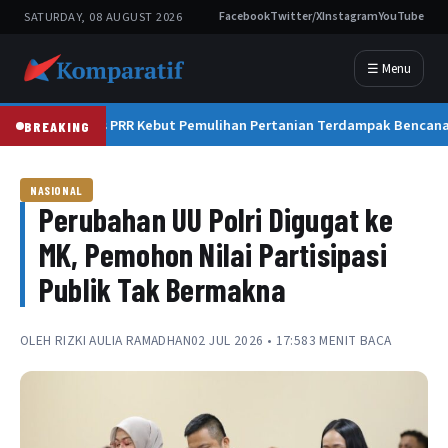
SATURDAY, 08 AUGUST 2026
Facebook
Twitter/X
Instagram
YouTube
☰ Menu
Satgas PRR Kebut Pemulihan Pertanian Terdampak Bencana
BREAKING
NASIONAL
Perubahan UU Polri Digugat ke
MK, Pemohon Nilai Partisipasi
Publik Tak Bermakna
OLEH
RIZKI AULIA RAMADHAN
02 JUL 2026 • 17:58
3 MENIT BACA