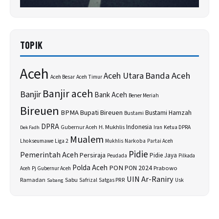
TOPIK
Aceh
Banda Aceh
Aceh Utara
Aceh Besar
Aceh Timur
Banjir aceh
Banjir
Bank Aceh
Bener Meriah
Bireuen
BPMA
Bupati Bireuen
Bustami Hamzah
Bustami
DPRA
H. Mukhlis
Indonesia
Gubernur Aceh
Ketua DPRA
Dek Fadh
Iran
Mualem
Lhokseumawe
Liga 2
Narkoba
Mukhlis
Partai Aceh
Pidie
Pemerintah Aceh
Persiraja
Pidie Jaya
Peudada
Pilkada
Polda Aceh
PON
PON 2024
Prabowo
Aceh
Pj Gubernur Aceh
UIN Ar-Raniry
Sabu
Ramadan
Safrizal
Satgas PRR
Usk
Sabang