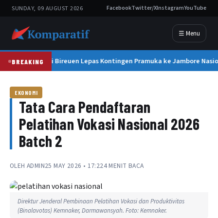
SUNDAY, 09 AUGUST 2026
Facebook
Twitter/X
Instagram
YouTube
☰ Menu
Bupati Bireuen Lepas Kontingen Pramuka ke Jambore Nasiona
BREAKING
EKONOMI
Tata Cara Pendaftaran
Pelatihan Vokasi Nasional 2026
Batch 2
OLEH
ADMIN
25 MAY 2026 • 17:22
4 MENIT BACA
Direktur Jenderal Pembinaan Pelatihan Vokasi dan Produktivitas
(Binalavotas) Kemnaker, Darmawansyah. Foto: Kemnaker.