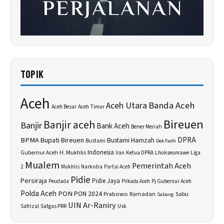
TOPIK
Aceh
Banda Aceh
Aceh Utara
Aceh Besar
Aceh Timur
Bireuen
Banjir aceh
Banjir
Bank Aceh
Bener Meriah
BPMA
Bupati Bireuen
DPRA
Bustami Hamzah
Bustami
Dek Fadh
H. Mukhlis
Indonesia
Gubernur Aceh
Ketua DPRA
Lhokseumawe
Liga
Iran
Mualem
Pemerintah Aceh
2
Narkoba
Mukhlis
Partai Aceh
Pidie
Persiraja
Pidie Jaya
Peudada
Pilkada Aceh
Pj Gubernur Aceh
Polda Aceh
PON
PON 2024
Prabowo
Sabu
Ramadan
Sabang
UIN Ar-Raniry
Safrizal
Satgas PRR
Usk