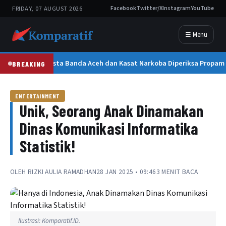
FRIDAY, 07 AUGUST 2026
Facebook
Twitter/X
Instagram
YouTube
☰ Menu
Kapolresta Banda Aceh dan Kasat Narkoba Diperiksa Propam 
BREAKING
ENTERTAINMENT
Unik, Seorang Anak Dinamakan
Dinas Komunikasi Informatika
Statistik!
OLEH
RIZKI AULIA RAMADHAN
28 JAN 2025 • 09:46
3 MENIT BACA
Ilustrasi: Komparatif.ID.