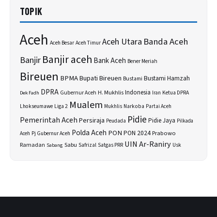
TOPIK
Aceh
Banda Aceh
Aceh Utara
Aceh Besar
Aceh Timur
Banjir aceh
Banjir
Bank Aceh
Bener Meriah
Bireuen
BPMA
Bupati Bireuen
Bustami Hamzah
Bustami
DPRA
H. Mukhlis
Indonesia
Gubernur Aceh
Ketua DPRA
Dek Fadh
Iran
Mualem
Lhokseumawe
Liga 2
Narkoba
Mukhlis
Partai Aceh
Pidie
Pemerintah Aceh
Persiraja
Pidie Jaya
Peudada
Pilkada
Polda Aceh
PON
PON 2024
Prabowo
Aceh
Pj Gubernur Aceh
UIN Ar-Raniry
Sabu
Ramadan
Safrizal
Satgas PRR
Usk
Sabang