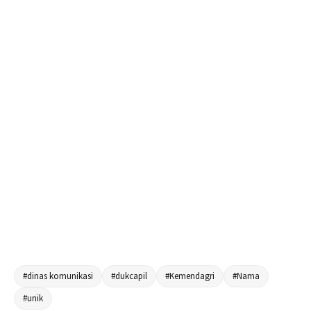
#dinas komunikasi
#dukcapil
#Kemendagri
#Nama
#unik