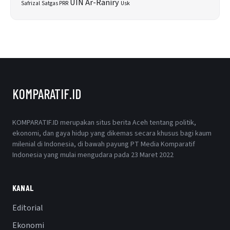
UIN Ar-Raniry
Safrizal
Satgas PRR
Usk
KOMPARATIF.ID
KOMPARATIF.ID merupakan situs berita Aceh tentang politik,
ekonomi, dan gaya hidup yang dikemas secara khusus bagi kaum
milenial di Indonesia, di bawah payung PT Media Komparatif
Indonesia yang mulai mengudara pada 23 Maret 2022
KANAL
Editorial
Ekonomi