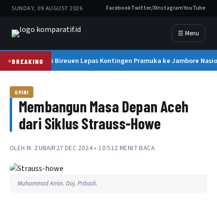
SUNDAY, 09 AUGUST 2026
Facebook
Twitter/X
Instagram
YouTube
☰ Menu
Bupati Bireuen Lepas Kontingen Pramuka ke Jambore Nasion
BREAKING
OPINI
Membangun Masa Depan Aceh
dari Siklus Strauss-Howe
OLEH
M. ZUBAIR
27 DEC 2024 • 10:51
2 MENIT BACA
Muhammad Amin. Doj. Pribadi.