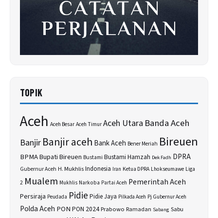
TOPIK
Aceh
Banda Aceh
Aceh Utara
Aceh Besar
Aceh Timur
Bireuen
Banjir aceh
Banjir
Bank Aceh
Bener Meriah
BPMA
Bupati Bireuen
DPRA
Bustami Hamzah
Bustami
Dek Fadh
H. Mukhlis
Indonesia
Gubernur Aceh
Ketua DPRA
Lhokseumawe
Liga
Iran
Mualem
Pemerintah Aceh
2
Narkoba
Mukhlis
Partai Aceh
Pidie
Persiraja
Pidie Jaya
Peudada
Pilkada Aceh
Pj Gubernur Aceh
Polda Aceh
PON
PON 2024
Prabowo
Sabu
Ramadan
Sabang