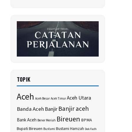
TOPIK
Aceh
Aceh Utara
Aceh Besar
Aceh Timur
Banjir aceh
Banda Aceh
Banjir
Bireuen
Bank Aceh
BPMA
Bener Meriah
Bupati Bireuen
Bustami Hamzah
Bustami
Dek Fadh