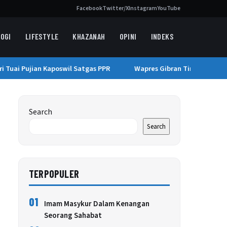
Facebook
Twitter/X
Instagram
YouTube
OGI
LIFESTYLE
KHAZANAH
OPINI
INDEKS
Tuai Pujian Kaposwil Satgas PPR
Wapres Gibran Tinjau Pemulih
Search
Search
TERPOPULER
01
Imam Masykur Dalam Kenangan
Seorang Sahabat