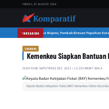
FRIDAY, 07 AUGUST 2026
Tanggapi Aduan Warga ke Wapres, Pemkab Bireuen Paparkan Data R
BREAKING
EKONOMI
Kemenkeu Siapkan Bantuan 
OLEH
FUAD SAPUTRA
02 DEC 2023 • 12:15
3 MENIT BACA
Kepala Badan Kebijakan Fiskal (BKF) Kemenkeu Febrio Kacaribu