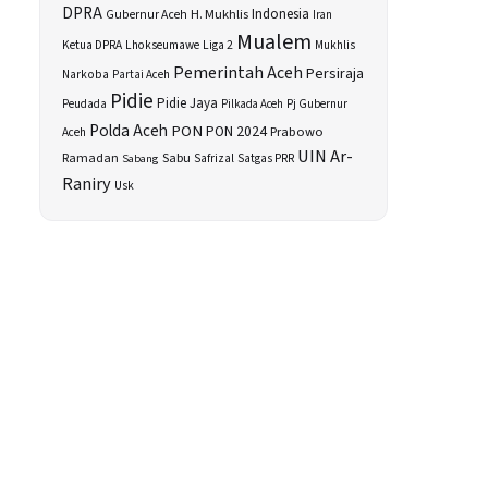
DPRA
H. Mukhlis
Indonesia
Gubernur Aceh
Iran
Mualem
Ketua DPRA
Lhokseumawe
Liga 2
Mukhlis
Pemerintah Aceh
Persiraja
Narkoba
Partai Aceh
Pidie
Pidie Jaya
Peudada
Pilkada Aceh
Pj Gubernur
Polda Aceh
PON
PON 2024
Prabowo
Aceh
UIN Ar-
Sabu
Ramadan
Safrizal
Satgas PRR
Sabang
Raniry
Usk