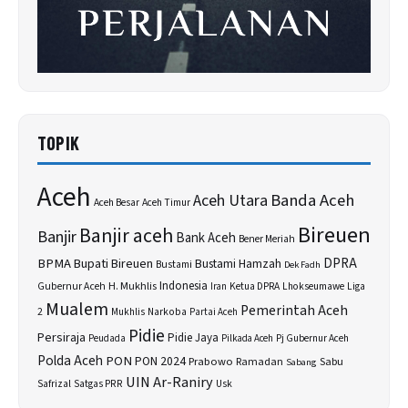
TOPIK
Aceh
Banda Aceh
Aceh Utara
Aceh Besar
Aceh Timur
Bireuen
Banjir aceh
Banjir
Bank Aceh
Bener Meriah
BPMA
Bupati Bireuen
DPRA
Bustami Hamzah
Bustami
Dek Fadh
H. Mukhlis
Indonesia
Gubernur Aceh
Ketua DPRA
Lhokseumawe
Liga
Iran
Mualem
Pemerintah Aceh
2
Narkoba
Mukhlis
Partai Aceh
Pidie
Persiraja
Pidie Jaya
Peudada
Pilkada Aceh
Pj Gubernur Aceh
Polda Aceh
PON
PON 2024
Prabowo
Sabu
Ramadan
Sabang
UIN Ar-Raniry
Safrizal
Satgas PRR
Usk