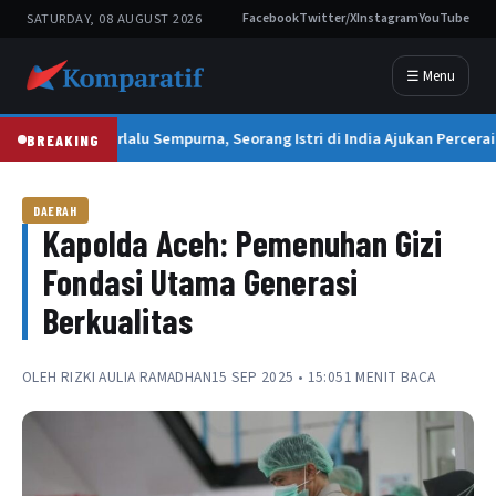
SATURDAY, 08 AUGUST 2026
Facebook
Twitter/X
Instagram
YouTube
☰ Menu
Suami Terlalu Sempurna, Seorang Istri di India Ajukan Percerai
BREAKING
DAERAH
Kapolda Aceh: Pemenuhan Gizi
Fondasi Utama Generasi
Berkualitas
OLEH
RIZKI AULIA RAMADHAN
15 SEP 2025 • 15:05
1 MENIT BACA