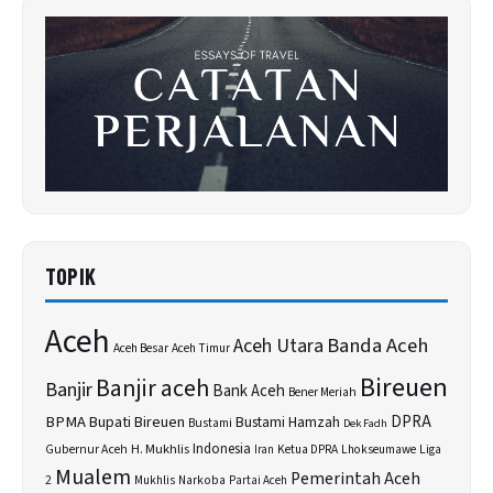
TOPIK
Aceh
Banda Aceh
Aceh Utara
Aceh Besar
Aceh Timur
Bireuen
Banjir aceh
Banjir
Bank Aceh
Bener Meriah
BPMA
Bupati Bireuen
DPRA
Bustami Hamzah
Bustami
Dek Fadh
H. Mukhlis
Indonesia
Gubernur Aceh
Ketua DPRA
Lhokseumawe
Liga
Iran
Mualem
Pemerintah Aceh
2
Narkoba
Mukhlis
Partai Aceh