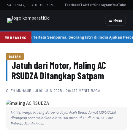
SATURDAY, 08 AUGUST 2026
Facebook
Twitter/X
Instagram
YouTube
☰ Menu
Suami Terlalu Sempurna, Seorang Istri di India Ajukan Perc
BREAKING
DAERAH
Jatuh dari Motor, Maling AC
RSUDZA Ditangkap Satpam
OLEH
MUHAJIR JULI
01 JUN 2025 • 00:48
2 MENIT BACA
FK (48) warga Krueng Baroena Jaya, Aceh Besar, Jumat (30/5/2025)
ditangkap saat melarikan diri seusai mencuri AC di RSUDZA. Foto:
Polresta Banda Aceh.