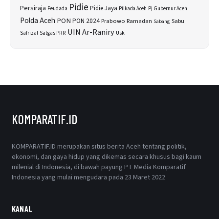
Pidie
Persiraja
Pidie Jaya
Peudada
Pilkada Aceh
Pj Gubernur Aceh
Polda Aceh
PON
PON 2024
Prabowo
Sabu
Ramadan
Sabang
UIN Ar-Raniry
Safrizal
Satgas PRR
Usk
KOMPARATIF.ID
KOMPARATIF.ID merupakan situs berita Aceh tentang politik,
ekonomi, dan gaya hidup yang dikemas secara khusus bagi kaum
milenial di Indonesia, di bawah payung PT Media Komparatif
Indonesia yang mulai mengudara pada 23 Maret 2022
KANAL