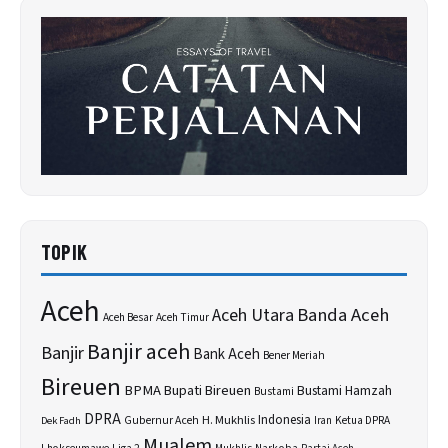
TOPIK
Aceh
Banda Aceh
Aceh Utara
Aceh Besar
Aceh Timur
Banjir aceh
Banjir
Bank Aceh
Bener Meriah
Bireuen
BPMA
Bupati Bireuen
Bustami Hamzah
Bustami
DPRA
H. Mukhlis
Indonesia
Gubernur Aceh
Ketua DPRA
Dek Fadh
Iran
Mualem