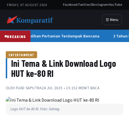
FRIDAY, 07 AUGUST 2026
Facebook
Twitter/X
Instagram
YouTube
☰ Menu
 PRR Kebut Pemulihan Pertanian Terdampak Bencana
2 Tahun 
BREAKING
ENTERTAINMENT
Ini Tema & Link Download Logo
HUT ke-80 RI
OLEH
FUAD SAPUTRA
24 JUL 2025 • 15:15
2 MENIT BACA
Logo HUT ke-80 RI. Foto: Setneg.