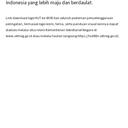
Indonesia yang lebih maju dan berdaulat.
Link download logo HUT ke-80 RI dan seluruh pedoman penyelenggaraan
peringatan, termasuk logo resmi, tema, serta panduan visual lainnya dapat
diakses melalui situs resmi Kementerian Sekretariat Negara di
www.setneg.go.id
atau melalui tautan langsung
https://hut80ri.setneg.go.id/
.