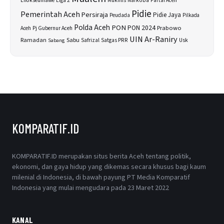
Lhokseumawe
Liga 2
Narkoba
Mukhlis
Partai Aceh
Pidie
Pemerintah Aceh
Persiraja
Pidie Jaya
Peudada
Pilkada
Polda Aceh
PON
PON 2024
Prabowo
Aceh
Pj Gubernur Aceh
UIN Ar-Raniry
Sabu
Ramadan
Safrizal
Satgas PRR
Usk
Sabang
KOMPARATIF.ID
KOMPARATIF.ID merupakan situs berita Aceh tentang politik,
ekonomi, dan gaya hidup yang dikemas secara khusus bagi kaum
milenial di Indonesia, di bawah payung PT Media Komparatif
Indonesia yang mulai mengudara pada 23 Maret 2022
KANAL