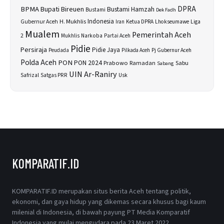
BPMA
Bupati Bireuen
DPRA
Bustami Hamzah
Bustami
Dek Fadh
H. Mukhlis
Indonesia
Gubernur Aceh
Ketua DPRA
Lhokseumawe
Liga
Iran
Mualem
Pemerintah Aceh
2
Narkoba
Mukhlis
Partai Aceh
Pidie
Persiraja
Pidie Jaya
Peudada
Pilkada Aceh
Pj Gubernur Aceh
Polda Aceh
PON
PON 2024
Prabowo
Sabu
Ramadan
Sabang
UIN Ar-Raniry
Safrizal
Satgas PRR
Usk
KOMPARATIF.ID
KOMPARATIF.ID merupakan situs berita Aceh tentang politik,
ekonomi, dan gaya hidup yang dikemas secara khusus bagi kaum
milenial di Indonesia, di bawah payung PT Media Komparatif
Indonesia yang mulai mengudara pada 23 Maret 2022