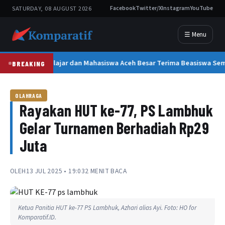
SATURDAY, 08 AUGUST 2026
Facebook
Twitter/X
Instagram
YouTube
☰ Menu
300 Pelajar dan Mahasiswa Aceh Besar Terima Beasiswa Se
BREAKING
OLAHRAGA
Rayakan HUT ke-77, PS Lambhuk
Gelar Turnamen Berhadiah Rp29
Juta
OLEH
13 JUL 2025 • 19:03
2 MENIT BACA
Ketua Panitia HUT ke-77 PS Lambhuk, Azhari alias Ayi. Foto: HO for
Komparatif.ID.