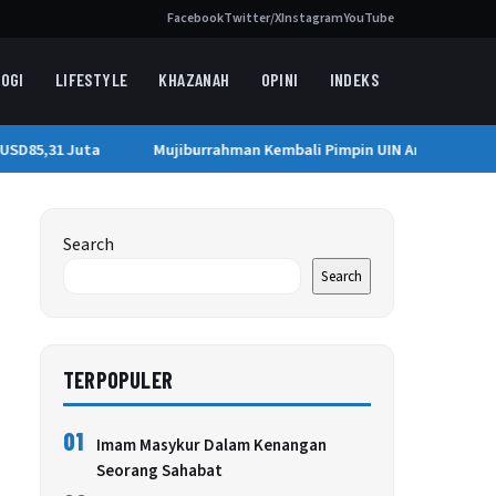
Facebook
Twitter/X
Instagram
YouTube
OGI
LIFESTYLE
KHAZANAH
OPINI
INDEKS
SD85,31 Juta
Mujiburrahman Kembali Pimpin UIN Ar-Raniry Hingg
Search
Search
TERPOPULER
01
Imam Masykur Dalam Kenangan
Seorang Sahabat