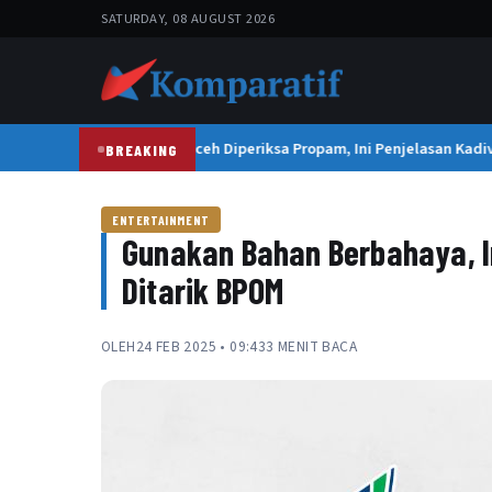
SATURDAY, 08 AUGUST 2026
Kapolresta Banda Aceh Diperiksa Propam, Ini Penjelasan Kadivh
BREAKING
ENTERTAINMENT
Gunakan Bahan Berbahaya, In
Ditarik BPOM
OLEH
24 FEB 2025 • 09:43
3 MENIT BACA