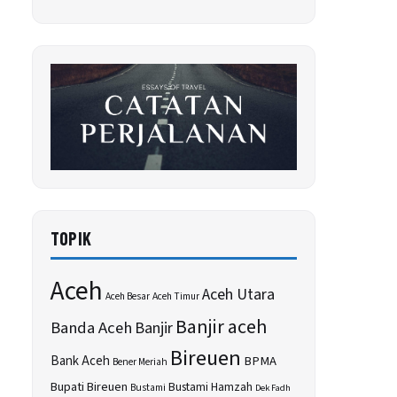
TOPIK
Aceh
Aceh Utara
Aceh Besar
Aceh Timur
Banjir aceh
Banda Aceh
Banjir
Bireuen
Bank Aceh
BPMA
Bener Meriah
Bupati Bireuen
Bustami Hamzah
Bustami
Dek Fadh