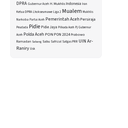
DPRA
H. Mukhlis
Indonesia
Gubernur Aceh
Iran
Mualem
Ketua DPRA
Lhokseumawe
Liga 2
Mukhlis
Pemerintah Aceh
Persiraja
Narkoba
Partai Aceh
Pidie
Pidie Jaya
Peudada
Pilkada Aceh
Pj Gubernur
Polda Aceh
PON
PON 2024
Prabowo
Aceh
UIN Ar-
Sabu
Ramadan
Safrizal
Satgas PRR
Sabang
Raniry
Usk