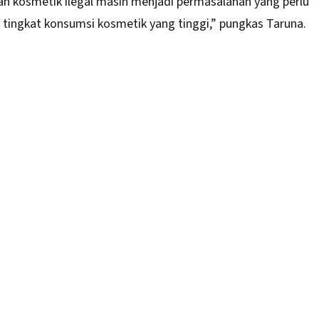
n kosmetik ilegal masih menjadi permasalahan yang perlu
tingkat konsumsi kosmetik yang tinggi,” pungkas Taruna.