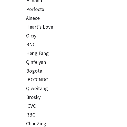
Hchana
Perfectx
Alnece
Heart’s Love
Qiciy
BNC
Heng Fang
Qinfeiyan
Bogota
IBCCCNDC
Qiweitang
Brosky
ICVC
RBC
Char Zieg