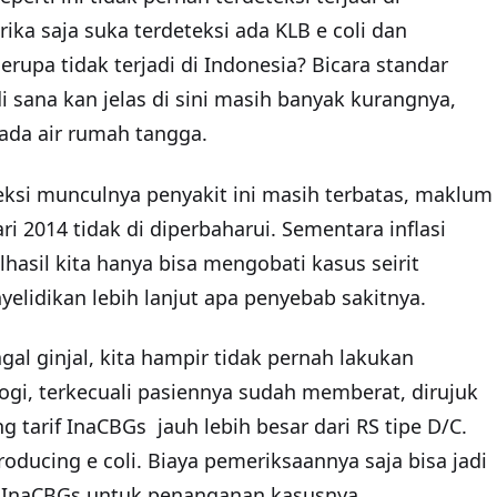
rika saja suka terdeteksi ada KLB e coli dan
serupa tidak terjadi di Indonesia? Bicara standar
i sana kan jelas di sini masih banyak kurangnya,
pada air rumah tangga.
ksi munculnya penyakit ini masih terbatas, maklum
ri 2014 tidak di diperbaharui. Sementara inflasi
lhasil kita hanya bisa mengobati kasus seirit
lidikan lebih lanjut apa penyebab sakitnya.
al ginjal, kita hampir tidak pernah lakukan
logi, terkecuali pasiennya sudah memberat, dirujuk
g tarif InaCBGs jauh lebih besar dari RS tipe D/C.
oducing e coli. Biaya pemeriksaannya saja bisa jadi
if InaCBGs untuk penanganan kasusnya.