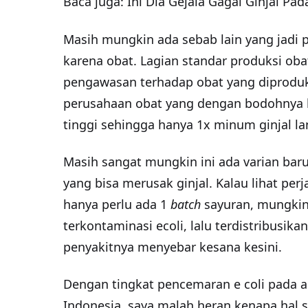
Baca juga:
Ini Dia Gejala Gagal Ginjal Pa
Masih mungkin ada sebab lain yang jadi
karena obat. Lagian standar produksi obat
pengawasan terhadap obat yang diproduk
perusahaan obat yang dengan bodohnya b
tinggi sehingga hanya 1x minum ginjal l
Masih sangat mungkin ini ada varian baru
yang bisa merusak ginjal. Kalau lihat perj
hanya perlu ada 1
batch
sayuran, mungkin 
terkontaminasi ecoli, lalu terdistribusika
penyakitnya menyebar kesana kesini.
Dengan tingkat pencemaran e coli pada ai
Indonesia, saya malah heran kenapa hal sep