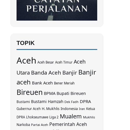
TOPIK
Aceh
Aceh
Aceh Besar
Aceh Timur
Banjir
Banda Aceh
Utara
Banjir
aceh
Bank Aceh
Bener Meriah
Bireuen
BPMA
Bupati Bireuen
DPRA
Bustami Hamzah
Bustami
Dek Fadh
Indonesia
H. Mukhlis
Gubernur Aceh
Iran
Ketua
Mualem
DPRA
Lhokseumawe
Liga 2
Mukhlis
Pemerintah Aceh
Narkoba
Partai Aceh