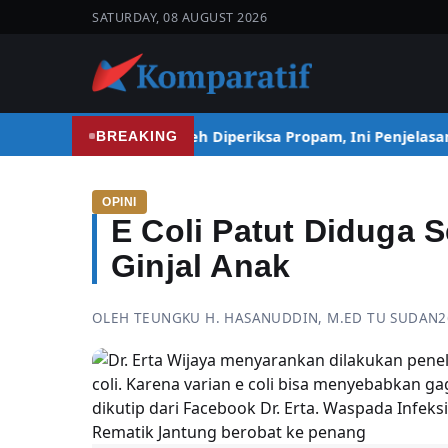
SATURDAY, 08 AUGUST 2026
Kapolresta Banda Aceh Diperiksa Propam, Ini Penjelasan
BREAKING
OPINI
E Coli Patut Diduga 
Ginjal Anak
OLEH
TEUNGKU H. HASANUDDIN, M.ED TU SUDAN
2