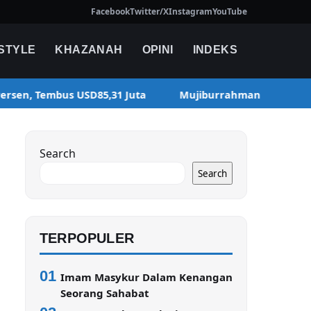
Facebook
Twitter/X
Instagram
YouTube
ESTYLE
KHAZANAH
OPINI
INDEKS
ersen, Tembus USD85,31 Juta
Mujiburrahman Kembali Pi
Search
Search
TERPOPULER
01
Imam Masykur Dalam Kenangan
Seorang Sahabat