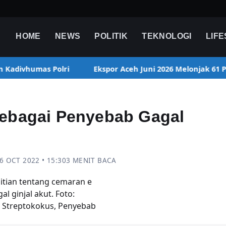
HOME
NEWS
POLITIK
TEKNOLOGI
LIF
 Kadivhumas Polri
Ekspor Aceh Juni 2026 Melonjak 61 P
Sebagai Penyebab Gagal
6 OCT 2022 • 15:30
3 MENIT BACA