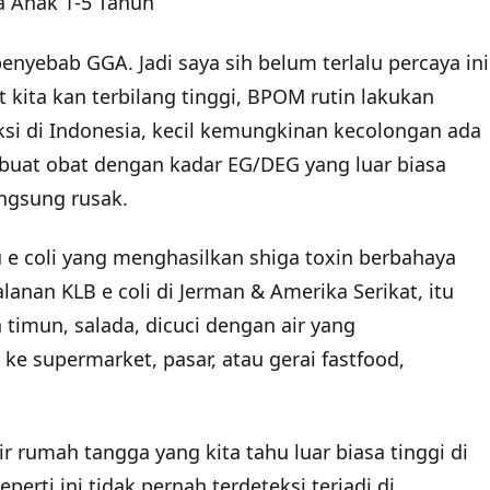
da Anak 1-5 Tahun
 penyebab
GGA
. Jadi saya sih belum terlalu percaya ini
 kita kan terbilang tinggi, BPOM rutin lakukan
si di Indonesia, kecil kemungkinan kecolongan ada
uat obat dengan kadar EG/DEG yang luar biasa
angsung rusak.
 e coli yang menghasilkan shiga toxin berbahaya
alanan KLB e coli di Jerman & Amerika Serikat, itu
timun, salada, dicuci dengan air yang
n ke supermarket, pasar, atau gerai fastfood,
r rumah tangga yang kita tahu luar biasa tinggi di
erti ini tidak pernah terdeteksi terjadi di