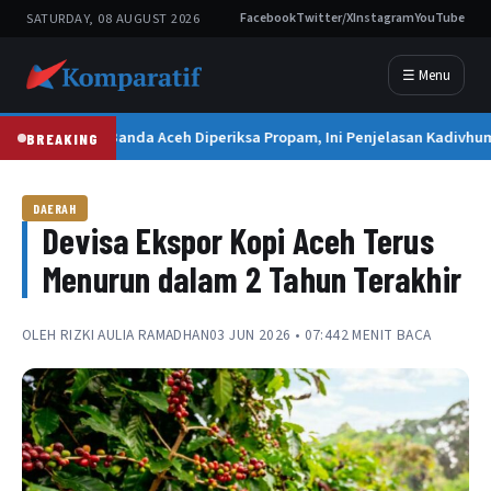
SATURDAY, 08 AUGUST 2026
Facebook
Twitter/X
Instagram
YouTube
☰ Menu
Kapolresta Banda Aceh Diperiksa Propam, Ini Penjelasan Kadivhum
BREAKING
DAERAH
Devisa Ekspor Kopi Aceh Terus
Menurun dalam 2 Tahun Terakhir
OLEH
RIZKI AULIA RAMADHAN
03 JUN 2026 • 07:44
2 MENIT BACA