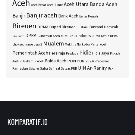
Aceh
Banda Aceh
Aceh Utara
Aceh Besar
Aceh Timur
Banjir aceh
Banjir
Bank Aceh
Bener Meriah
Bireuen
BPMA
Bupati Bireuen
Bustami Hamzah
Bustami
DPRA
H. Mukhlis
Indonesia
Gubernur Aceh
Ketua DPRA
Dek Fadh
Iran
Mualem
Lhokseumawe
Liga 2
Narkoba
Mukhlis
Partai Aceh
Pidie
Pemerintah Aceh
Persiraja
Pidie Jaya
Peudada
Pilkada
Polda Aceh
PON
PON 2024
Prabowo
Aceh
Pj Gubernur Aceh
UIN Ar-Raniry
Sabu
Ramadan
Safrizal
Satgas PRR
Usk
Sabang
KOMPARATIF.ID