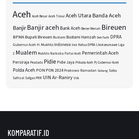
Aceh
Banda Aceh
Aceh Utara
Aceh Besar
Aceh Timur
Bireuen
Banjir aceh
Banjir
Bank Aceh
Bener Meriah
BPMA
Bupati Bireuen
DPRA
Bustami Hamzah
Bustami
Dek Fadh
H. Mukhlis
Indonesia
Gubernur Aceh
Ketua DPRA
Lhokseumawe
Liga
Iran
Mualem
Pemerintah Aceh
2
Narkoba
Mukhlis
Partai Aceh
Pidie
Persiraja
Pidie Jaya
Peudada
Pilkada Aceh
Pj Gubernur Aceh
Polda Aceh
PON
PON 2024
Prabowo
Sabu
Ramadan
Sabang
UIN Ar-Raniry
Safrizal
Satgas PRR
Usk
KOMPARATIF.ID