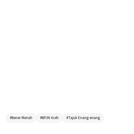
#Bener Meriah
#BPJN Aceh
#Tajuk Enang-enang