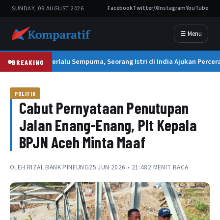
SUNDAY, 09 AUGUST 2026
Facebook
Twitter/X
Instagram
YouTube
☰ Menu
Suami Terlalu Sempurna, Seorang Istri di India Ajukan Percer
BREAKING
POLITIK
Cabut Pernyataan Penutupan
Jalan Enang-Enang, Plt Kepala
BPJN Aceh Minta Maaf
OLEH
RIZAL BANK PINEUNG
25 JUN 2026 • 21:48
2 MENIT BACA