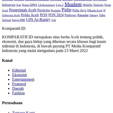
Mualem
Indonesia
Iran
Ketua DPRA
Lhokseumawe
Liga 2
Mukhlis
Narkoba
Partai
Pidie
Pemerintah Aceh
Persiraja
Pidie Jaya
Aceh
Peudada
Pilkada Aceh
Pj
Polda Aceh
PON
PON 2024
Prabowo
Ramadan
Sabu
Gubernur Aceh
Sabang
UIN Ar-Raniry
Safrizal
Satgas PRR
Usk
Komparatif.ID
KOMPARATIF.ID merupakan situs berita Aceh tentang politik,
ekonomi, dan gaya hidup yang dikemas secara khusus bagi kaum
milenial di Indonesia, di bawah payung PT Media Komparatif
Indonesia yang mulai mengudara pada 23 Maret 2022
Kanal
Editorial
Ekonomi
Entertainment
Featured
Daerah
Fashion
Perusahaan
Tentang Kami