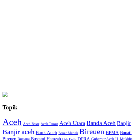
Topik
Aceh
Banda Aceh
Aceh Utara
Banjir
Aceh Besar
Aceh Timur
Bireuen
Banjir aceh
Bank Aceh
BPMA
Bupati
Bener Meriah
Bireuen
DPRA
Bustami Hamzah
H. Mukhlis
Bustami
Gubernur Aceh
Dek Fadh