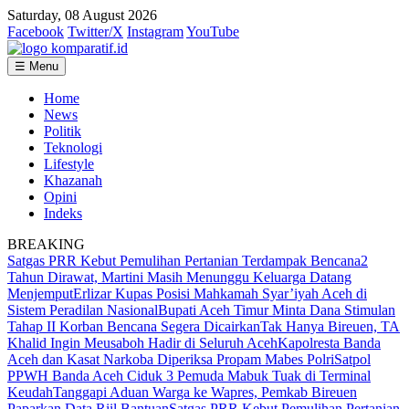
Saturday, 08 August 2026
Facebook
Twitter/X
Instagram
YouTube
☰ Menu
Home
News
Politik
Teknologi
Lifestyle
Khazanah
Opini
Indeks
BREAKING
Satgas PRR Kebut Pemulihan Pertanian Terdampak Bencana
2
Tahun Dirawat, Martini Masih Menunggu Keluarga Datang
Menjemput
Erlizar Kupas Posisi Mahkamah Syar’iyah Aceh di
Sistem Peradilan Nasional
Bupati Aceh Timur Minta Dana Stimulan
Tahap II Korban Bencana Segera Dicairkan
Tak Hanya Bireuen, TA
Khalid Ingin Meusaboh Hadir di Seluruh Aceh
Kapolresta Banda
Aceh dan Kasat Narkoba Diperiksa Propam Mabes Polri
Satpol
PPWH Banda Aceh Ciduk 3 Pemuda Mabuk Tuak di Terminal
Keudah
Tanggapi Aduan Warga ke Wapres, Pemkab Bireuen
Paparkan Data Riil Bantuan
Satgas PRR Kebut Pemulihan Pertanian