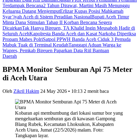
Terdampak Bencana
2 Tahun Dirawat, Martini Masih Menunggu
Keluarga Datang Menjemput
Erlizar Kupas Posisi Mahkamah
Syar’iyah Aceh di Sistem Peradilan Nasional
Bupati Aceh Timur
Minta Dana Stimulan Tahap II Korban Bencana Segera
Dicairkan
Tak Hanya Bireuen, TA Khalid Ingin Meusaboh Hadir di
Seluruh Aceh
Kapolresta Banda Aceh dan Kasat Narkoba Diperiksa
Propam Mabes Polri
Satpol PPWH Banda Aceh Ciduk 3 Pemuda
Mabuk Tuak di Terminal Keudah
Tanggapi Aduan Warga ke
Wapres, Pemkab Bireuen Paparkan Data Riil Bantuan
Daerah
BPMA Monitor Semburan Api 75 Meter
di Aceh Utara
Oleh
Zikril Hakim
24 May 2026 • 10:13
2 menit baca
Kobaran api membumbung dari lokasi sumur bor yang
mengeluarkan semburan gas di kawasan Gampong
Blang Rubek, Kecamatan Lhoksukon, Kabupaten
Aceh Utara, Jumat (22/5/2026) malam. Foto:
Tangkapan layar.