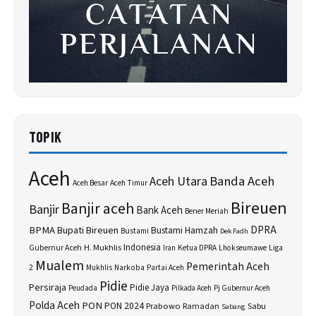
TOPIK
Aceh
Banda Aceh
Aceh Utara
Aceh Besar
Aceh Timur
Bireuen
Banjir aceh
Banjir
Bank Aceh
Bener Meriah
BPMA
Bupati Bireuen
DPRA
Bustami Hamzah
Bustami
Dek Fadh
H. Mukhlis
Indonesia
Gubernur Aceh
Ketua DPRA
Lhokseumawe
Liga
Iran
Mualem
Pemerintah Aceh
2
Narkoba
Mukhlis
Partai Aceh
Pidie
Persiraja
Pidie Jaya
Peudada
Pilkada Aceh
Pj Gubernur Aceh
Polda Aceh
PON
PON 2024
Prabowo
Sabu
Ramadan
Sabang