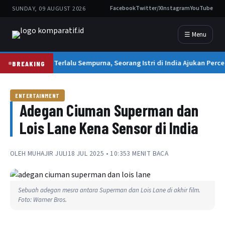
SUNDAY, 09 AUGUST 2026
Facebook
Twitter/X
Instagram
YouTube
☰ Menu
Suami Terlalu Sempurna, Seorang Istri di India Ajukan Perce
BREAKING
ENTERTAINMENT
Adegan Ciuman Superman dan
Lois Lane Kena Sensor di India
OLEH
MUHAJIR JULI
18 JUL 2025 • 10:35
3 MENIT BACA
Sebuah adegan mesra antara Superman dan Lois Lane di akhir film.
Foto: Warner Bros.