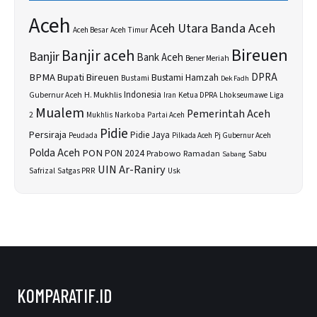
Aceh
Banda Aceh
Aceh Utara
Aceh Besar
Aceh Timur
Bireuen
Banjir aceh
Banjir
Bank Aceh
Bener Meriah
BPMA
Bupati Bireuen
DPRA
Bustami Hamzah
Bustami
Dek Fadh
H. Mukhlis
Indonesia
Gubernur Aceh
Ketua DPRA
Lhokseumawe
Liga
Iran
Mualem
Pemerintah Aceh
2
Narkoba
Mukhlis
Partai Aceh
Pidie
Persiraja
Pidie Jaya
Peudada
Pilkada Aceh
Pj Gubernur Aceh
Polda Aceh
PON
PON 2024
Prabowo
Sabu
Ramadan
Sabang
UIN Ar-Raniry
Safrizal
Satgas PRR
Usk
KOMPARATIF.ID