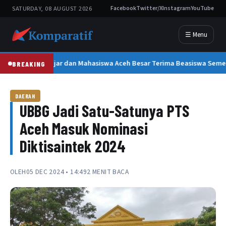
SATURDAY, 08 AUGUST 2026
Facebook
Twitter/X
Instagram
YouTube
☰ Menu
300 Pelajar dan Mahasiswa Aceh Besar Terima Beasiswa Seme
BREAKING
DAERAH
UBBG Jadi Satu-Satunya PTS
Aceh Masuk Nominasi
Diktisaintek 2024
OLEH
05 DEC 2024 • 14:49
2 MENIT BACA