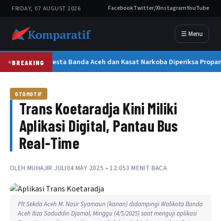
FRIDAY, 07 AUGUST 2026
Facebook
Twitter/X
Instagram
YouTube
☰ Menu
Kapolresta Banda Aceh dan Kasat Narkoba Diperiksa Propam
BREAKING
OTOMOTIF
Trans Koetaradja Kini Miliki
Aplikasi Digital, Pantau Bus
Real-Time
OLEH
MUHAJIR JULI
04 MAY 2025 • 12:05
3 MENIT BACA
Plt Sekda Aceh M. Nasir Syamaun (kanan) didampingi Walikota Banda
Aceh Iliza Saduddin Djamal, Minggu (4/5/2025) saat menguji aplikasi