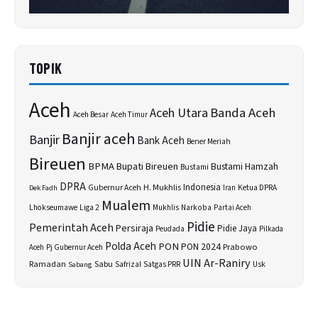
TOPIK
Aceh
Banda Aceh
Aceh Utara
Aceh Besar
Aceh Timur
Banjir aceh
Banjir
Bank Aceh
Bener Meriah
Bireuen
BPMA
Bupati Bireuen
Bustami Hamzah
Bustami
DPRA
H. Mukhlis
Indonesia
Gubernur Aceh
Ketua DPRA
Dek Fadh
Iran
Mualem
Lhokseumawe
Liga 2
Narkoba
Mukhlis
Partai Aceh
Pidie
Pemerintah Aceh
Persiraja
Pidie Jaya
Peudada
Pilkada
Polda Aceh
PON
PON 2024
Prabowo
Aceh
Pj Gubernur Aceh
UIN Ar-Raniry
Sabu
Ramadan
Safrizal
Satgas PRR
Usk
Sabang