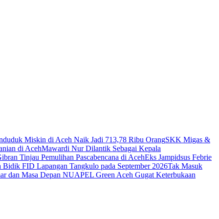
nduduk Miskin di Aceh Naik Jadi 713,78 Ribu Orang
SKK Migas &
anian di Aceh
Mawardi Nur Dilantik Sebagai Kepala
ibran Tinjau Pemulihan Pascabencana di Aceh
Eks Jampidsus Febrie
Bidik FID Lapangan Tangkulo pada September 2026
Tak Masuk
ar dan Masa Depan NU
APEL Green Aceh Gugat Keterbukaan