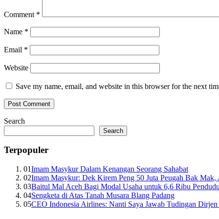
Comment
*
Name
*
Email
*
Website
Save my name, email, and website in this browser for the next ti
Search
Search
Terpopuler
01
Imam Masykur Dalam Kenangan Seorang Sahabat
02
Imam Masykur: Dek Kirem Peng 50 Juta Peugah Bak Mak,
03
Baitul Mal Aceh Bagi Modal Usaha untuk 6,6 Ribu Pendud
04
Sengketa di Atas Tanah Musara Blang Padang
05
CEO Indonesia Airlines: Nanti Saya Jawab Tudingan Dirj