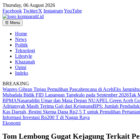
Thursday, 06 August 2026
Facebook
Twitter/X
Instagram
YouTube
☰ Menu
Home
News
Politik
Teknologi
Lifestyle
Khazanah
Opini
Indeks
BREAKING
Wapres Gibran Tinjau Pemulihan Pascabencana di Aceh
Eks Jampidsu
Mubadala Bidik FID Lapangan Tangkulo pada September 2026
Tak M
BPMA
Nasaruddin Umar dan Masa Depan NU
APEL Green Aceh Guga
Adriansyah Masih Terima Gaji dari Kejagung
BPS: Jumlah Penduduk 
Kas Daerah, Begini Skema Dana Rp2,5 T untuk Pemulihan Pertanian
Informasi Investasi Rp200 T di Nagan Raya
Ekonomi
Tom Lembong Gugat Kejagung Terkait Pe