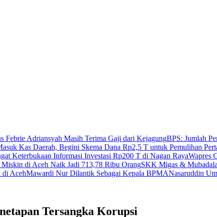
s Febrie Adriansyah Masih Terima Gaji dari Kejagung
BPS: Jumlah Pe
asuk Kas Daerah, Begini Skema Dana Rp2,5 T untuk Pemulihan Pert
t Keterbukaan Informasi Investasi Rp200 T di Nagan Raya
Wapres G
Miskin di Aceh Naik Jadi 713,78 Ribu Orang
SKK Migas & Mubadala 
 di Aceh
Mawardi Nur Dilantik Sebagai Kepala BPMA
Nasaruddin Um
netapan Tersangka Korupsi