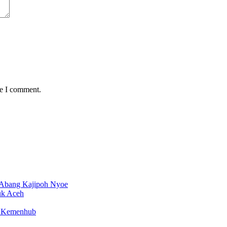
me I comment.
 Abang Kajipoh Nyoe
uk Aceh
en Kemenhub