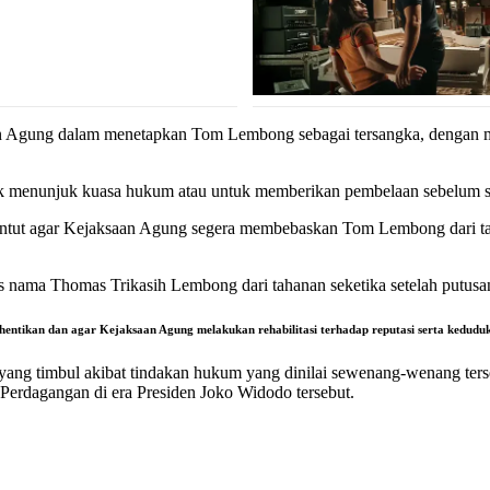
 Agung dalam menetapkan Tom Lembong sebagai tersangka, dengan m
uk menunjuk kuasa hukum atau untuk memberikan pembelaan sebelum sta
untut agar Kejaksaan Agung segera membebaskan Tom Lembong dari tah
ama Thomas Trikasih Lembong dari tahanan seketika setelah putusan
hentikan dan agar Kejaksaan Agung melakukan rehabilitasi terhadap reputasi serta kedudu
g timbul akibat tindakan hukum yang dinilai sewenang-wenang tersebu
erdagangan di era Presiden Joko Widodo tersebut.