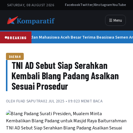
SATURDAY, 08 AUGUST 2026
Facebook
Twitter/X
Instagram
YouTube
☰ Menu
300 Pelajar dan Mahasiswa Aceh Besar Terima Beasiswa Semen A
BREAKING
DAERAH
TNI AD Sebut Siap Serahkan
Kembali Blang Padang Asalkan
Sesuai Prosedur
OLEH
FUAD SAPUTRA
02 JUL 2025 • 09:02
3 MENIT BACA