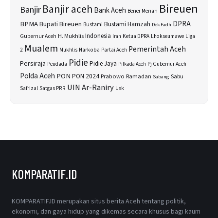
Bireuen
Banjir aceh
Banjir
Bank Aceh
Bener Meriah
BPMA
Bupati Bireuen
DPRA
Bustami Hamzah
Bustami
Dek Fadh
H. Mukhlis
Indonesia
Gubernur Aceh
Ketua DPRA
Lhokseumawe
Liga
Iran
Mualem
Pemerintah Aceh
2
Narkoba
Mukhlis
Partai Aceh
Pidie
Persiraja
Pidie Jaya
Peudada
Pilkada Aceh
Pj Gubernur Aceh
Polda Aceh
PON
PON 2024
Prabowo
Sabu
Ramadan
Sabang
UIN Ar-Raniry
Safrizal
Satgas PRR
Usk
KOMPARATIF.ID
KOMPARATIF.ID merupakan situs berita Aceh tentang politik,
ekonomi, dan gaya hidup yang dikemas secara khusus bagi kaum