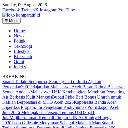
Sunday, 09 August 2026
Facebook
Twitter/X
Instagram
YouTube
☰ Menu
Home
News
Politik
Teknologi
Lifestyle
Khazanah
Opini
Indeks
BREAKING
Suami Terlalu Sempurna, Seorang Istri di India Ajukan
Perceraian
300 Pelajar dan Mahasiswa Aceh Besar Terima Beasiswa
Semen Andalas
Mahasiswa USK Kembangkan Membran Penyaring
Air Berbasis Kulit Manggis
Bupati Pidie Beri Bonus Umrah untuk
Kafilah Berprestasi di MTQ Aceh 2025
Kapolresta Banda Aceh
Diperiksa Propam, Ini Penjelasan Kadivhumas Polri
Ekspor Aceh
Juni 2026 Melonjak 61 Persen, Tembus USD85,31
Juta
Mujiburrahman Kembali Pimpin UIN Ar-Raniry Hingga
2030
Leon Gillespie Menyamar Sebagai Malaikat Maut
Suami
Terlalu Sempurna, Seorang Istri di India Ajukan Perceraian
300