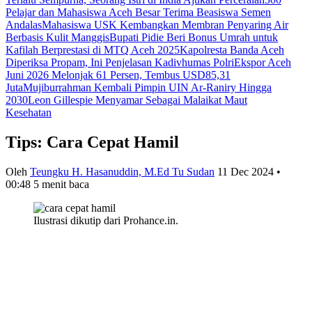
Pelajar dan Mahasiswa Aceh Besar Terima Beasiswa Semen
Andalas
Mahasiswa USK Kembangkan Membran Penyaring Air
Berbasis Kulit Manggis
Bupati Pidie Beri Bonus Umrah untuk
Kafilah Berprestasi di MTQ Aceh 2025
Kapolresta Banda Aceh
Diperiksa Propam, Ini Penjelasan Kadivhumas Polri
Ekspor Aceh
Juni 2026 Melonjak 61 Persen, Tembus USD85,31
Juta
Mujiburrahman Kembali Pimpin UIN Ar-Raniry Hingga
2030
Leon Gillespie Menyamar Sebagai Malaikat Maut
Kesehatan
Tips: Cara Cepat Hamil
Oleh
Teungku H. Hasanuddin, M.Ed Tu Sudan
11 Dec 2024 •
00:48
5 menit baca
Ilustrasi dikutip dari Prohance.in.