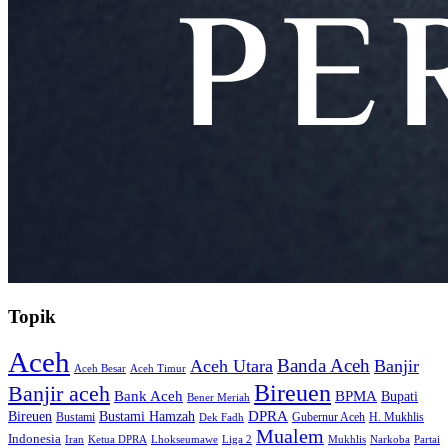
Topik
Aceh
Banda Aceh
Aceh Utara
Banjir
Aceh Besar
Aceh Timur
Bireuen
Banjir aceh
Bank Aceh
BPMA
Bupati
Bener Meriah
Bireuen
DPRA
Bustami Hamzah
H. Mukhlis
Bustami
Gubernur Aceh
Dek Fadh
Mualem
Indonesia
Iran
Ketua DPRA
Lhokseumawe
Liga 2
Mukhlis
Narkoba
Partai