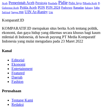
Pidie
Pemerintah Aceh
Persiraja
Pidie Jaya
Aceh
Peudada
Pilkada Aceh
Pj
Polda Aceh
PON
PON 2024
Prabowo
Ramadan
Sabu
Gubernur Aceh
Sabang
UIN Ar-Raniry
Safrizal
Satgas PRR
Usk
Komparatif.ID
KOMPARATIF.ID merupakan situs berita Aceh tentang politik,
ekonomi, dan gaya hidup yang dikemas secara khusus bagi kaum
milenial di Indonesia, di bawah payung PT Media Komparatif
Indonesia yang mulai mengudara pada 23 Maret 2022
Kanal
Editorial
Ekonomi
Entertainment
Featured
Daerah
Fashion
Perusahaan
Tentang Kami
Redaksi