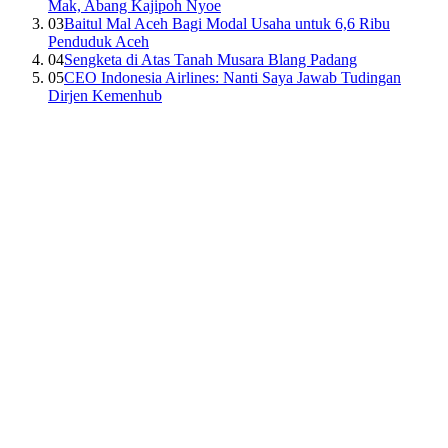
Mak, Abang Kajipoh Nyoe
03
Baitul Mal Aceh Bagi Modal Usaha untuk 6,6 Ribu
Penduduk Aceh
04
Sengketa di Atas Tanah Musara Blang Padang
05
CEO Indonesia Airlines: Nanti Saya Jawab Tudingan
Dirjen Kemenhub