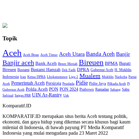
Topik
Aceh
Banda Aceh
Aceh Utara
Banjir
Aceh Besar
Aceh Timur
Bireuen
Banjir aceh
Bank Aceh
BPMA
Bupati
Bener Meriah
Bireuen
DPRA
Bustami Hamzah
H. Mukhlis
Bustami
Gubernur Aceh
Dek Fadh
Mualem
Indonesia
Iran
Ketua DPRA
Lhokseumawe
Liga 2
Mukhlis
Narkoba
Partai
Pidie
Pemerintah Aceh
Persiraja
Pidie Jaya
Aceh
Peudada
Pilkada Aceh
Pj
Polda Aceh
PON
PON 2024
Prabowo
Ramadan
Sabu
Gubernur Aceh
Sabang
UIN Ar-Raniry
Safrizal
Satgas PRR
Usk
Komparatif.ID
KOMPARATIF.ID merupakan situs berita Aceh tentang politik,
ekonomi, dan gaya hidup yang dikemas secara khusus bagi kaum
milenial di Indonesia, di bawah payung PT Media Komparatif
Indonesia yang mulai mengudara pada 23 Maret 2022