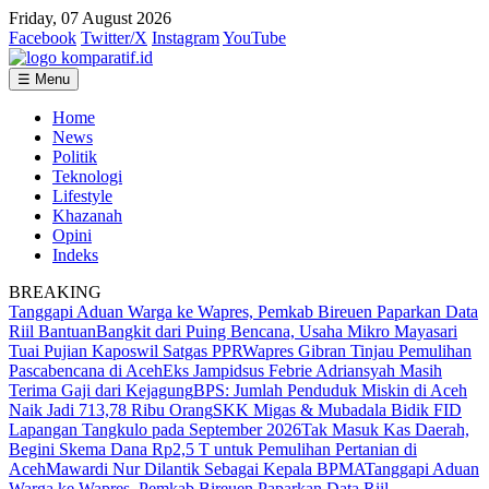
Friday, 07 August 2026
Facebook
Twitter/X
Instagram
YouTube
☰ Menu
Home
News
Politik
Teknologi
Lifestyle
Khazanah
Opini
Indeks
BREAKING
Tanggapi Aduan Warga ke Wapres, Pemkab Bireuen Paparkan Data
Riil Bantuan
Bangkit dari Puing Bencana, Usaha Mikro Mayasari
Tuai Pujian Kaposwil Satgas PPR
Wapres Gibran Tinjau Pemulihan
Pascabencana di Aceh
Eks Jampidsus Febrie Adriansyah Masih
Terima Gaji dari Kejagung
BPS: Jumlah Penduduk Miskin di Aceh
Naik Jadi 713,78 Ribu Orang
SKK Migas & Mubadala Bidik FID
Lapangan Tangkulo pada September 2026
Tak Masuk Kas Daerah,
Begini Skema Dana Rp2,5 T untuk Pemulihan Pertanian di
Aceh
Mawardi Nur Dilantik Sebagai Kepala BPMA
Tanggapi Aduan
Warga ke Wapres, Pemkab Bireuen Paparkan Data Riil