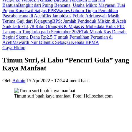
Bantuan
Bangkit dari Puing Bencana, Usaha Mikro Mayasari Tuai
Pujian Kaposwil Satgas PPR
Wapres Gibran Tinjau Pemulihan
Pascabencana di Aceh
Eks Jampidsus Febrie Adriansyah Masih
Terima Gaji dari Kejagung
BPS: Jumlah Penduduk Miskin di Aceh
Naik Jadi 713,78 Ribu Orang
SKK Migas & Mubadala Bidik FID
Lapangan Tangkulo pada September 2026
Tak Masuk Kas Daerah,
Begini Skema Dana Rp2,5 T untuk Pemulihan Pertanian di
Aceh
Mawardi Nur Dilantik Sebagai Kepala BPMA
Gaya Hidup
Timun Suri, si Labu “Pencuri Gula” yang
Kaya Manfaat
Oleh
Admin
15 Apr 2022 • 17:24
4 menit baca
Timun suri buah kaya manfaat. Foto: Hellosehat.com