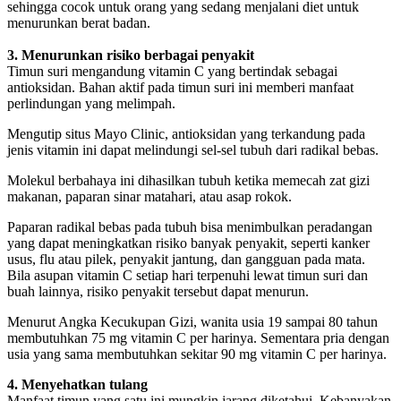
sehingga cocok untuk orang yang sedang menjalani diet untuk
menurunkan berat badan.
3. Menurunkan risiko berbagai penyakit
Timun suri mengandung vitamin C yang bertindak sebagai
antioksidan. Bahan aktif pada timun suri ini memberi manfaat
perlindungan yang melimpah.
Mengutip situs Mayo Clinic, antioksidan yang terkandung pada
jenis vitamin ini dapat melindungi sel-sel tubuh dari radikal bebas.
Molekul berbahaya ini dihasilkan tubuh ketika memecah zat gizi
makanan, paparan sinar matahari, atau asap rokok.
Paparan radikal bebas pada tubuh bisa menimbulkan peradangan
yang dapat meningkatkan risiko banyak penyakit, seperti kanker
usus, flu atau pilek, penyakit jantung, dan gangguan pada mata.
Bila asupan vitamin C setiap hari terpenuhi lewat timun suri dan
buah lainnya, risiko penyakit tersebut dapat menurun.
Menurut Angka Kecukupan Gizi, wanita usia 19 sampai 80 tahun
membutuhkan 75 mg vitamin C per harinya. Sementara pria dengan
usia yang sama membutuhkan sekitar 90 mg vitamin C per harinya.
4. Menyehatkan tulang
Manfaat timun yang satu ini mungkin jarang diketahui. Kebanyakan