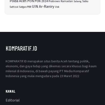
Polda Aceh
PON
PON 2024
Prabowo
Sabu
Ramadan
Sabang
UIN Ar-Raniry
Safrizal
Satgas PRR
Usk
KOMPARATIF.ID
KOMPARATIF.ID merupakan situs berita Aceh tentang politik,
ekonomi, dan gaya hidup yang dikemas secara khusus bagi kaum
milenial di Indonesia, di bawah payung PT Media Komparatif
Indonesia yang mulai mengudara pada 23 Maret 2022
KANAL
Editorial