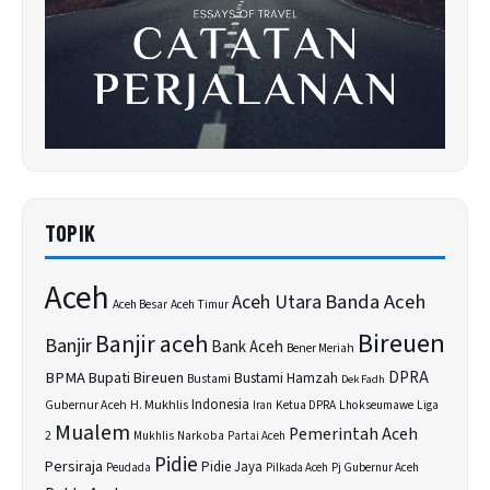
TOPIK
Aceh
Banda Aceh
Aceh Utara
Aceh Besar
Aceh Timur
Bireuen
Banjir aceh
Banjir
Bank Aceh
Bener Meriah
BPMA
Bupati Bireuen
DPRA
Bustami Hamzah
Bustami
Dek Fadh
H. Mukhlis
Indonesia
Gubernur Aceh
Ketua DPRA
Lhokseumawe
Liga
Iran
Mualem
Pemerintah Aceh
2
Narkoba
Mukhlis
Partai Aceh
Pidie
Persiraja
Pidie Jaya
Peudada
Pilkada Aceh
Pj Gubernur Aceh