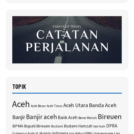
TOPIK
Aceh
Banda Aceh
Aceh Utara
Aceh Besar
Aceh Timur
Bireuen
Banjir aceh
Banjir
Bank Aceh
Bener Meriah
BPMA
Bupati Bireuen
DPRA
Bustami Hamzah
Bustami
Dek Fadh
H. Mukhlis
Indonesia
Gubernur Aceh
Ketua DPRA
Lhokseumawe
Liga
Iran