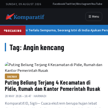
SUNDAY, 09 AUGUST 2026
Facebook
Twitter/X
Instagram
YouTube
☰ Menu
Suami Terlalu Sempurna, Seorang Istri di India Ajukan Per
BREAKING
Tag:
Angin kencang
DAERAH
Puting Beliung Terjang 4 Kecamatan di
Pidie, Rumah dan Kantor Pemerintah Rusak
20 MAY 2026 • 16:47 · HARMADI
Komparatif.ID, Sigli— Cuaca ekstrem berupa hujan lebat