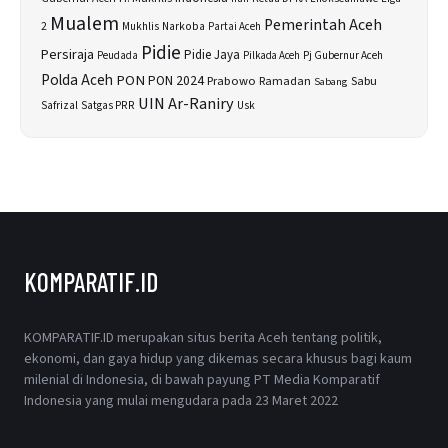
Mualem
Pemerintah Aceh
2
Narkoba
Mukhlis
Partai Aceh
Pidie
Persiraja
Pidie Jaya
Peudada
Pilkada Aceh
Pj Gubernur Aceh
Polda Aceh
PON
PON 2024
Prabowo
Sabu
Ramadan
Sabang
UIN Ar-Raniry
Safrizal
Satgas PRR
Usk
KOMPARATIF.ID
KOMPARATIF.ID merupakan situs berita Aceh tentang politik,
ekonomi, dan gaya hidup yang dikemas secara khusus bagi kaum
milenial di Indonesia, di bawah payung PT Media Komparatif
Indonesia yang mulai mengudara pada 23 Maret 2022