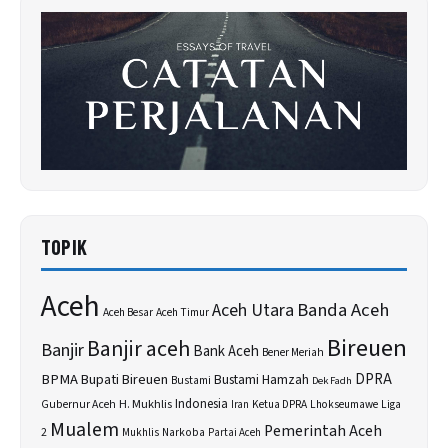
TOPIK
Aceh
Banda Aceh
Aceh Utara
Aceh Besar
Aceh Timur
Bireuen
Banjir aceh
Banjir
Bank Aceh
Bener Meriah
BPMA
Bupati Bireuen
DPRA
Bustami Hamzah
Bustami
Dek Fadh
H. Mukhlis
Indonesia
Gubernur Aceh
Ketua DPRA
Lhokseumawe
Liga
Iran
Mualem
Pemerintah Aceh
2
Narkoba
Mukhlis
Partai Aceh