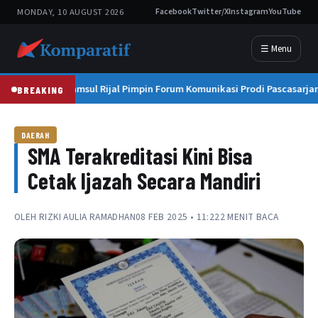
MONDAY, 10 AUGUST 2026
Facebook
Twitter/X
Instagram
YouTube
☰ Menu
Prof. Syamsul Rijal Pimpin Forum Komunikasi Prodi Pascasarja
BREAKING
DAERAH
SMA Terakreditasi Kini Bisa
Cetak Ijazah Secara Mandiri
OLEH
RIZKI AULIA RAMADHAN
08 FEB 2025 • 11:22
2 MENIT BACA