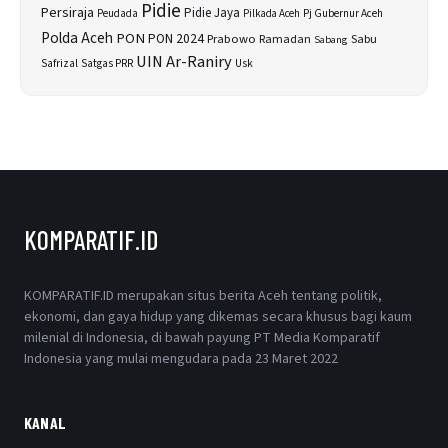
Pidie
Persiraja
Pidie Jaya
Peudada
Pilkada Aceh
Pj Gubernur Aceh
Polda Aceh
PON
PON 2024
Prabowo
Sabu
Ramadan
Sabang
UIN Ar-Raniry
Safrizal
Satgas PRR
Usk
KOMPARATIF.ID
KOMPARATIF.ID merupakan situs berita Aceh tentang politik,
ekonomi, dan gaya hidup yang dikemas secara khusus bagi kaum
milenial di Indonesia, di bawah payung PT Media Komparatif
Indonesia yang mulai mengudara pada 23 Maret 2022
KANAL