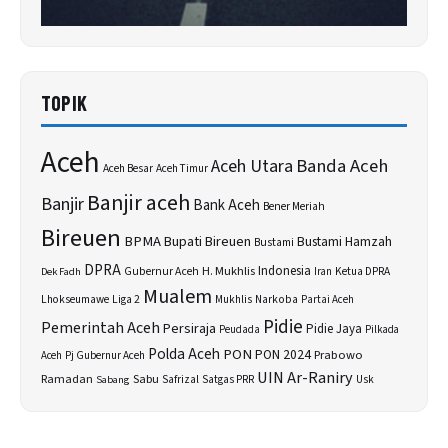
TOPIK
Aceh
Banda Aceh
Aceh Utara
Aceh Besar
Aceh Timur
Banjir aceh
Banjir
Bank Aceh
Bener Meriah
Bireuen
BPMA
Bupati Bireuen
Bustami Hamzah
Bustami
DPRA
H. Mukhlis
Indonesia
Gubernur Aceh
Ketua DPRA
Dek Fadh
Iran
Mualem
Lhokseumawe
Liga 2
Narkoba
Mukhlis
Partai Aceh
Pidie
Pemerintah Aceh
Persiraja
Pidie Jaya
Peudada
Pilkada
Polda Aceh
PON
PON 2024
Prabowo
Aceh
Pj Gubernur Aceh
UIN Ar-Raniry
Sabu
Ramadan
Safrizal
Satgas PRR
Usk
Sabang