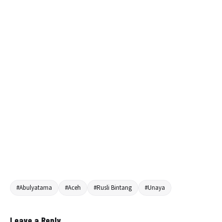
#Abulyatama
#Aceh
#Rusli Bintang
#Unaya
Leave a Reply