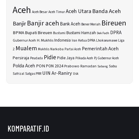
Aceh
Banda Aceh
Aceh Utara
Aceh Besar
Aceh Timur
Bireuen
Banjir aceh
Banjir
Bank Aceh
Bener Meriah
BPMA
Bupati Bireuen
DPRA
Bustami Hamzah
Bustami
Dek Fadh
H. Mukhlis
Indonesia
Gubernur Aceh
Ketua DPRA
Lhokseumawe
Liga
Iran
Mualem
Pemerintah Aceh
2
Narkoba
Mukhlis
Partai Aceh
Pidie
Persiraja
Pidie Jaya
Peudada
Pilkada Aceh
Pj Gubernur Aceh
Polda Aceh
PON
PON 2024
Prabowo
Sabu
Ramadan
Sabang
UIN Ar-Raniry
Safrizal
Satgas PRR
Usk
KOMPARATIF.ID