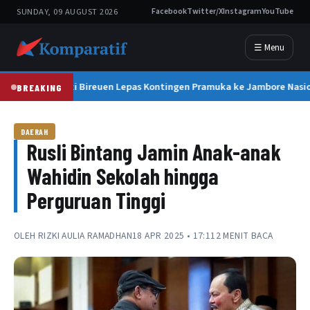
SUNDAY, 09 AUGUST 2026
Facebook
Twitter/X
Instagram
YouTube
☰ Menu
Bupati Bireuen Lepas Kontingen Pramuka ke Jambore Nasion
BREAKING
DAERAH
Rusli Bintang Jamin Anak-anak
Wahidin Sekolah hingga
Perguruan Tinggi
OLEH
RIZKI AULIA RAMADHAN
18 APR 2025 • 17:11
2 MENIT BACA