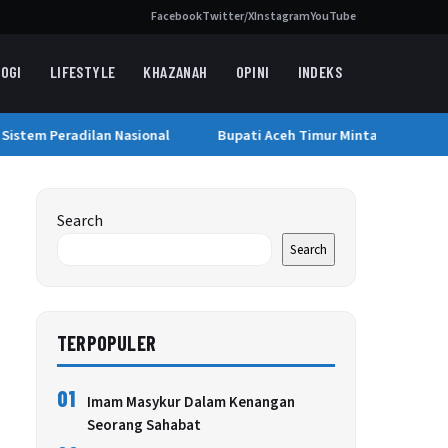
Facebook
Twitter/X
Instagram
YouTube
OGI
LIFESTYLE
KHAZANAH
OPINI
INDEKS
Sistem Peradilan Nasional
Bupati Aceh Timur Minta Dana Stimul
Search
Search
TERPOPULER
01
Imam Masykur Dalam Kenangan
Seorang Sahabat