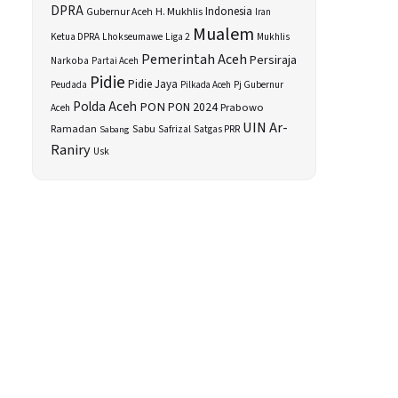
DPRA
H. Mukhlis
Indonesia
Gubernur Aceh
Iran
Mualem
Ketua DPRA
Lhokseumawe
Liga 2
Mukhlis
Pemerintah Aceh
Persiraja
Narkoba
Partai Aceh
Pidie
Pidie Jaya
Peudada
Pilkada Aceh
Pj Gubernur
Polda Aceh
PON
PON 2024
Prabowo
Aceh
UIN Ar-
Sabu
Ramadan
Safrizal
Satgas PRR
Sabang
Raniry
Usk