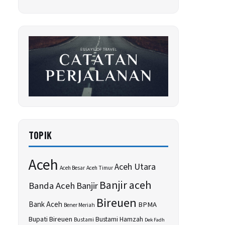
TOPIK
Aceh
Aceh Utara
Aceh Besar
Aceh Timur
Banjir aceh
Banda Aceh
Banjir
Bireuen
Bank Aceh
BPMA
Bener Meriah
Bupati Bireuen
Bustami Hamzah
Bustami
Dek Fadh