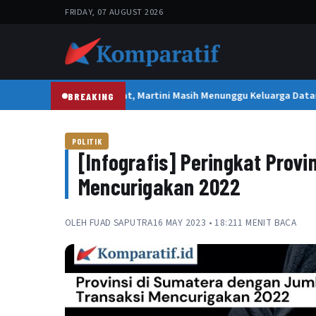
FRIDAY, 07 AUGUST 2026
2 Tahun Dirawat, Martini Masih Menunggu Keluarga Data
BREAKING
POLITIK
[Infografis] Peringkat Prov
Mencurigakan 2022
OLEH
FUAD SAPUTRA
16 MAY 2023 • 18:21
1 MENIT BACA