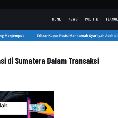
HOME
NEWS
POLITIK
TEKNOL
ng Menjemput
Erlizar Kupas Posisi Mahkamah Syar’iyah Aceh di 
insi di Sumatera Dalam Transaksi