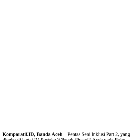
Komparatif.ID, Banda Aceh
—Pentas Seni Inklusi Part 2, yang
digelar di lantai IV Pustaka Wilayah (Puswil) Aceh pada Rabu