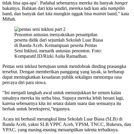
tidak bisa apa-apa’. Padahal sebenarnya mereka itu banyak
banget
bakatnya. Bahkan dari kita sendiri, mereka tadi kan ada
nampilin
band, dan banyak dari kita mungkin nggak bisa
mainin
band,” kata
Miftah.
Penonton antusias menyaksikan penampilan
peserta didik dari sejumlah Sekolah Luar Biasa
di Banda Aceh. Kemampuan peserta Pentas
Seni Inklusi, menarik antusias penonton. Foto:
Komparatif.ID/Rizki Aulia Ramadhan.
Pentas seni inklusi bertujuan untuk mendobrak dinding prasangka
tersebut. Dengan memberikan panggung yang layak, ia berharap
dapat meningkatkan kesadaran publik sekaligus memompa rasa
percaya diri para siswa.
“Ini menjadi langkah awal untuk menunjukkan ke umum kalau
misalnya mereka itu serba bisa. Supaya mereka lebih berani lagi,
karena sebenarnya kita ini setara dalam suara dan semuanya itu
berhak untuk berekspresi,”tegasnya.
Acara ini berhasil merangkul lima Sekolah Luar Biasa (SLB) di
Banda Aceh, yakni SLB YPPC Aceh, YPSM, TNCC, Bukesra, dan
YPAC, yang masing-masing menampilkan talenta terbaiknya.