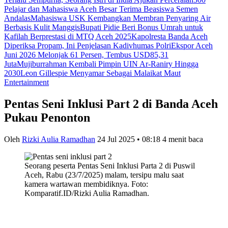
Pelajar dan Mahasiswa Aceh Besar Terima Beasiswa Semen
Andalas
Mahasiswa USK Kembangkan Membran Penyaring Air
Berbasis Kulit Manggis
Bupati Pidie Beri Bonus Umrah untuk
Kafilah Berprestasi di MTQ Aceh 2025
Kapolresta Banda Aceh
Diperiksa Propam, Ini Penjelasan Kadivhumas Polri
Ekspor Aceh
Juni 2026 Melonjak 61 Persen, Tembus USD85,31
Juta
Mujiburrahman Kembali Pimpin UIN Ar-Raniry Hingga
2030
Leon Gillespie Menyamar Sebagai Malaikat Maut
Entertainment
Pentas Seni Inklusi Part 2 di Banda Aceh
Pukau Penonton
Oleh
Rizki Aulia Ramadhan
24 Jul 2025 • 08:18
4 menit baca
Seorang peserta Pentas Seni Inklusi Parta 2 di Puswil
Aceh, Rabu (23/7/2025) malam, tersipu malu saat
kamera wartawan membidiknya. Foto:
Komparatif.ID/Rizki Aulia Ramadhan.