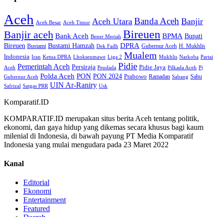
Aceh
Banda Aceh
Aceh Utara
Banjir
Aceh Besar
Aceh Timur
Bireuen
Banjir aceh
Bank Aceh
BPMA
Bupati
Bener Meriah
Bireuen
DPRA
Bustami Hamzah
H. Mukhlis
Bustami
Gubernur Aceh
Dek Fadh
Mualem
Indonesia
Iran
Ketua DPRA
Lhokseumawe
Liga 2
Mukhlis
Narkoba
Partai
Pidie
Pemerintah Aceh
Persiraja
Pidie Jaya
Aceh
Peudada
Pilkada Aceh
Pj
Polda Aceh
PON
PON 2024
Prabowo
Ramadan
Sabu
Gubernur Aceh
Sabang
UIN Ar-Raniry
Safrizal
Satgas PRR
Usk
Komparatif.ID
KOMPARATIF.ID merupakan situs berita Aceh tentang politik,
ekonomi, dan gaya hidup yang dikemas secara khusus bagi kaum
milenial di Indonesia, di bawah payung PT Media Komparatif
Indonesia yang mulai mengudara pada 23 Maret 2022
Kanal
Editorial
Ekonomi
Entertainment
Featured