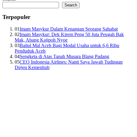
Search
Terpopuler
01
Imam Masykur Dalam Kenangan Seorang Sahabat
02
Imam Masykur: Dek Kirem Peng 50 Juta Peugah Bak
Mak, Abang Kajipoh Nyoe
03
Baitul Mal Aceh Bagi Modal Usaha untuk 6,6 Ribu
Penduduk Aceh
04
Sengketa di Atas Tanah Musara Blang Padang
05
CEO Indonesia Airlines: Nanti Saya Jawab Tudingan
Dirjen Kemenhub