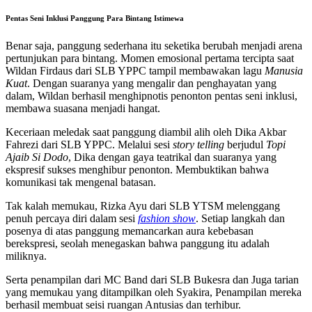
Pentas Seni Inklusi Panggung Para Bintang Istimewa
Benar saja, panggung sederhana itu seketika berubah menjadi arena
pertunjukan para bintang. Momen emosional pertama tercipta saat
Wildan Firdaus dari SLB YPPC tampil membawakan lagu
Manusia
Kuat
. Dengan suaranya yang mengalir dan penghayatan yang
dalam, Wildan berhasil menghipnotis penonton pentas seni inklusi,
membawa suasana menjadi hangat.
Keceriaan meledak saat panggung diambil alih oleh Dika Akbar
Fahrezi dari SLB YPPC. Melalui sesi
story telling
berjudul
Topi
Ajaib Si Dodo
, Dika dengan gaya teatrikal dan suaranya yang
ekspresif sukses menghibur penonton. Membuktikan bahwa
komunikasi tak mengenal batasan.
Tak kalah memukau, Rizka Ayu dari SLB YTSM melenggang
penuh percaya diri dalam sesi
fashion show
. Setiap langkah dan
posenya di atas panggung memancarkan aura kebebasan
berekspresi, seolah menegaskan bahwa panggung itu adalah
miliknya.
Serta penampilan dari MC Band dari SLB Bukesra dan Juga tarian
yang memukau yang ditampilkan oleh Syakira, Penampilan mereka
berhasil membuat seisi ruangan Antusias dan terhibur.