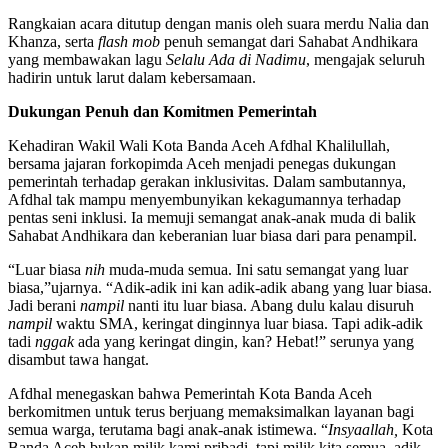
Rangkaian acara ditutup dengan manis oleh suara merdu Nalia dan
Khanza, serta
flash mob
penuh semangat dari Sahabat Andhikara
yang membawakan lagu
Selalu Ada di Nadimu
, mengajak seluruh
hadirin untuk larut dalam kebersamaan.
Dukungan Penuh dan Komitmen Pemerintah
Kehadiran Wakil Wali Kota Banda Aceh Afdhal Khalilullah,
bersama jajaran forkopimda Aceh menjadi penegas dukungan
pemerintah terhadap gerakan inklusivitas. Dalam sambutannya,
Afdhal tak mampu menyembunyikan kekagumannya terhadap
pentas seni inklusi. Ia memuji semangat anak-anak muda di balik
Sahabat Andhikara dan keberanian luar biasa dari para penampil.
“Luar biasa
nih
muda-muda semua. Ini satu semangat yang luar
biasa,”ujarnya. “Adik-adik ini kan adik-adik abang yang luar biasa.
Jadi berani
nampil
nanti itu luar biasa. Abang dulu kalau disuruh
nampil
waktu SMA, keringat dinginnya luar biasa. Tapi adik-adik
tadi
nggak
ada yang keringat dingin, kan? Hebat!” serunya yang
disambut tawa hangat.
Afdhal menegaskan bahwa Pemerintah Kota Banda Aceh
berkomitmen untuk terus berjuang memaksimalkan layanan bagi
semua warga, terutama bagi anak-anak istimewa. “
Insyaallah,
Kota
Banda Aceh bukan milik kami pribadi, tapi milik kita semua, adik-