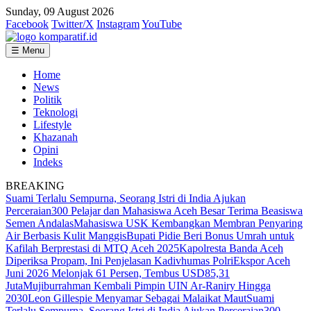
Sunday, 09 August 2026
Facebook
Twitter/X
Instagram
YouTube
☰ Menu
Home
News
Politik
Teknologi
Lifestyle
Khazanah
Opini
Indeks
BREAKING
Suami Terlalu Sempurna, Seorang Istri di India Ajukan
Perceraian
300 Pelajar dan Mahasiswa Aceh Besar Terima Beasiswa
Semen Andalas
Mahasiswa USK Kembangkan Membran Penyaring
Air Berbasis Kulit Manggis
Bupati Pidie Beri Bonus Umrah untuk
Kafilah Berprestasi di MTQ Aceh 2025
Kapolresta Banda Aceh
Diperiksa Propam, Ini Penjelasan Kadivhumas Polri
Ekspor Aceh
Juni 2026 Melonjak 61 Persen, Tembus USD85,31
Juta
Mujiburrahman Kembali Pimpin UIN Ar-Raniry Hingga
2030
Leon Gillespie Menyamar Sebagai Malaikat Maut
Suami
Terlalu Sempurna, Seorang Istri di India Ajukan Perceraian
300