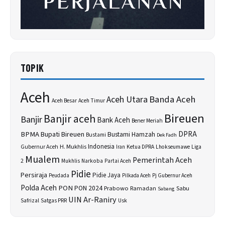
TOPIK
Aceh
Banda Aceh
Aceh Utara
Aceh Besar
Aceh Timur
Bireuen
Banjir aceh
Banjir
Bank Aceh
Bener Meriah
BPMA
Bupati Bireuen
DPRA
Bustami Hamzah
Bustami
Dek Fadh
H. Mukhlis
Indonesia
Gubernur Aceh
Ketua DPRA
Lhokseumawe
Liga
Iran
Mualem
Pemerintah Aceh
2
Narkoba
Mukhlis
Partai Aceh
Pidie
Persiraja
Pidie Jaya
Peudada
Pilkada Aceh
Pj Gubernur Aceh
Polda Aceh
PON
PON 2024
Prabowo
Sabu
Ramadan
Sabang
UIN Ar-Raniry
Safrizal
Satgas PRR
Usk