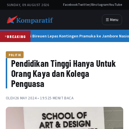
SUNDAY, 09 AUGUST 2026
Facebook
Twitter/X
Instagram
YouTube
☰ Menu
Bupati Bireuen Lepas Kontingen Pramuka ke Jambore Nasiona
BREAKING
POLITIK
Pendidikan Tinggi Hanya Untuk
Orang Kaya dan Kolega
Penguasa
OLEH
26 MAY 2024 • 19:52
5 MENIT BACA