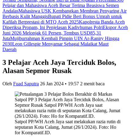
Pelajar dan Mahasiswa Aceh Besar Terima Beasiswa Semen
Andalas
Mahasiswa USK Kembangkan Membran Penyaring Air
Berbasis Kulit Manggis
Bupati Pidie Beri Bonus Umrah untuk
Kafilah Berprestasi di MTQ Aceh 2025
Kapolresta Banda Aceh
Diperiksa Propam, Ini Penjelasan Kadivhumas Polri
Ekspor Aceh
Juni 2026 Melonjak 61 Persen, Tembus USD85,31
Juta
Mujiburrahman Kembali Pimpin UIN Ar-Raniry Hingga
2030
Leon Gillespie Menyamar Sebagai Malaikat Maut
Daerah
3 Pelajar Aceh Jaya Terciduk Bolos,
Alasan Sepmor Rusak
Oleh
Fuad Saputra
26 Jan 2024 • 19:57
2 menit baca
Satpol PP/WH Aceh Jaya saat melakukan razia rutin di
seputaran Kota Calang, Jumat (26/1/2024). Foto: Ho
for Komparatif.ID.