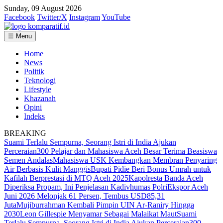
Sunday, 09 August 2026
Facebook
Twitter/X
Instagram
YouTube
☰ Menu
Home
News
Politik
Teknologi
Lifestyle
Khazanah
Opini
Indeks
BREAKING
Suami Terlalu Sempurna, Seorang Istri di India Ajukan
Perceraian
300 Pelajar dan Mahasiswa Aceh Besar Terima Beasiswa
Semen Andalas
Mahasiswa USK Kembangkan Membran Penyaring
Air Berbasis Kulit Manggis
Bupati Pidie Beri Bonus Umrah untuk
Kafilah Berprestasi di MTQ Aceh 2025
Kapolresta Banda Aceh
Diperiksa Propam, Ini Penjelasan Kadivhumas Polri
Ekspor Aceh
Juni 2026 Melonjak 61 Persen, Tembus USD85,31
Juta
Mujiburrahman Kembali Pimpin UIN Ar-Raniry Hingga
2030
Leon Gillespie Menyamar Sebagai Malaikat Maut
Suami
Terlalu Sempurna, Seorang Istri di India Ajukan Perceraian
300