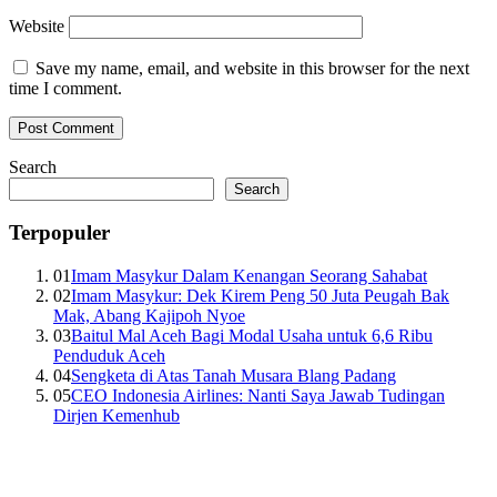
Website
Save my name, email, and website in this browser for the next
time I comment.
Search
Search
Terpopuler
01
Imam Masykur Dalam Kenangan Seorang Sahabat
02
Imam Masykur: Dek Kirem Peng 50 Juta Peugah Bak
Mak, Abang Kajipoh Nyoe
03
Baitul Mal Aceh Bagi Modal Usaha untuk 6,6 Ribu
Penduduk Aceh
04
Sengketa di Atas Tanah Musara Blang Padang
05
CEO Indonesia Airlines: Nanti Saya Jawab Tudingan
Dirjen Kemenhub