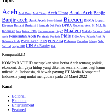
Topik
Aceh
Banda Aceh
Aceh Utara
Banjir
Aceh Besar
Aceh Timur
Bireuen
Banjir aceh
Bank Aceh
BPMA
Bupati
Bener Meriah
Bireuen
DPRA
Bustami Hamzah
H. Mukhlis
Bustami
Gubernur Aceh
Dek Fadh
Mualem
Indonesia
Iran
Ketua DPRA
Lhokseumawe
Liga 2
Mukhlis
Narkoba
Partai
Pidie
Pemerintah Aceh
Persiraja
Pidie Jaya
Aceh
Peudada
Pilkada Aceh
Pj
Polda Aceh
PON
PON 2024
Prabowo
Ramadan
Sabu
Gubernur Aceh
Sabang
UIN Ar-Raniry
Safrizal
Satgas PRR
Usk
Komparatif.ID
KOMPARATIF.ID merupakan situs berita Aceh tentang politik,
ekonomi, dan gaya hidup yang dikemas secara khusus bagi kaum
milenial di Indonesia, di bawah payung PT Media Komparatif
Indonesia yang mulai mengudara pada 23 Maret 2022
Kanal
Editorial
Ekonomi
Entertainment
Featured