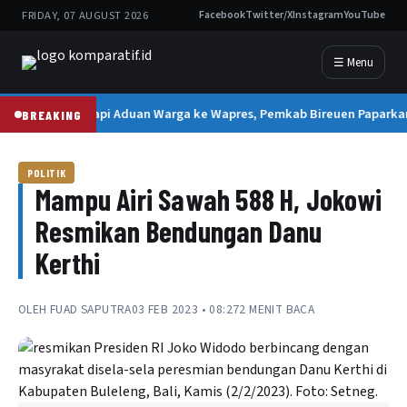
FRIDAY, 07 AUGUST 2026
Facebook
Twitter/X
Instagram
YouTube
☰ Menu
Tanggapi Aduan Warga ke Wapres, Pemkab Bireuen Paparkan
BREAKING
POLITIK
Mampu Airi Sawah 588 H, Jokowi
Resmikan Bendungan Danu
Kerthi
OLEH
FUAD SAPUTRA
03 FEB 2023 • 08:27
2 MENIT BACA