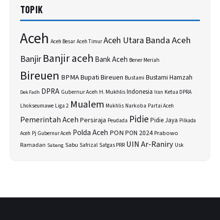
TOPIK
Aceh
Banda Aceh
Aceh Utara
Aceh Besar
Aceh Timur
Banjir aceh
Banjir
Bank Aceh
Bener Meriah
Bireuen
BPMA
Bupati Bireuen
Bustami Hamzah
Bustami
DPRA
H. Mukhlis
Indonesia
Gubernur Aceh
Ketua DPRA
Dek Fadh
Iran
Mualem
Lhokseumawe
Liga 2
Narkoba
Mukhlis
Partai Aceh
Pidie
Pemerintah Aceh
Persiraja
Pidie Jaya
Peudada
Pilkada
Polda Aceh
PON
PON 2024
Prabowo
Aceh
Pj Gubernur Aceh
UIN Ar-Raniry
Sabu
Ramadan
Safrizal
Satgas PRR
Usk
Sabang