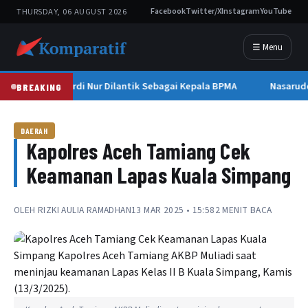
THURSDAY, 06 AUGUST 2026
Facebook
Twitter/X
Instagram
YouTube
☰ Menu
Mawardi Nur Dilantik Sebagai Kepala BPMA
Nasarud
BREAKING
DAERAH
Kapolres Aceh Tamiang Cek
Keamanan Lapas Kuala Simpang
OLEH
RIZKI AULIA RAMADHAN
13 MAR 2025 • 15:58
2 MENIT BACA