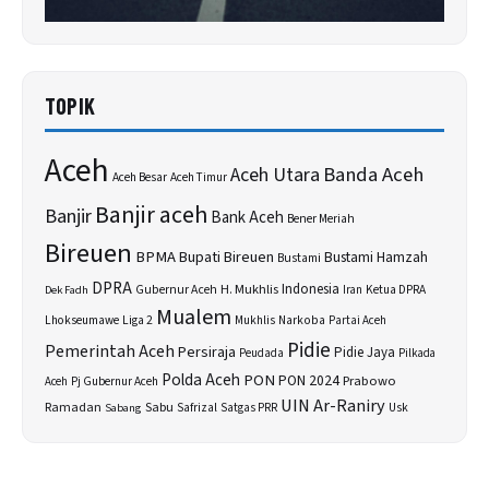
TOPIK
Aceh
Banda Aceh
Aceh Utara
Aceh Besar
Aceh Timur
Banjir aceh
Banjir
Bank Aceh
Bener Meriah
Bireuen
BPMA
Bupati Bireuen
Bustami Hamzah
Bustami
DPRA
H. Mukhlis
Indonesia
Gubernur Aceh
Ketua DPRA
Dek Fadh
Iran
Mualem
Lhokseumawe
Liga 2
Narkoba
Mukhlis
Partai Aceh
Pidie
Pemerintah Aceh
Persiraja
Pidie Jaya
Peudada
Pilkada
Polda Aceh
PON
PON 2024
Prabowo
Aceh
Pj Gubernur Aceh
UIN Ar-Raniry
Sabu
Ramadan
Safrizal
Usk
Sabang
Satgas PRR