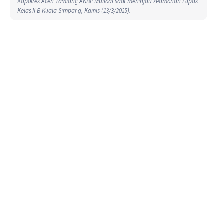
Kapolres Aceh Tamiang AKBP Muliadi saat meninjau keamanan Lapas
Kelas II B Kuala Simpang, Kamis (13/3/2025).