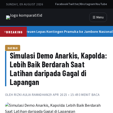
SUNDAY, 09 AUGUST 2026
Facebook
Twitter/X
Instagram
YouTube
☰ Menu
Bupati Bireuen Lepas Kontingen Pramuka ke Jambore Nasional X
BREAKING
DAERAH
Simulasi Demo Anarkis, Kapolda:
Lebih Baik Berdarah Saat
Latihan daripada Gagal di
Lapangan
OLEH
RIZKI AULIA RAMADHAN
29 APR 2025 • 15:49
3 MENIT BACA