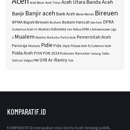
Aceh
Banda Aceh
Aceh Utara
Aceh Besar
Aceh Timur
Bireuen
Banjir aceh
Banjir
Bank Aceh
Bener Meriah
BPMA
Bupati Bireuen
DPRA
Bustami Hamzah
Bustami
Dek Fadh
H. Mukhlis
Indonesia
Gubernur Aceh
Ketua DPRA
Lhokseumawe
Liga
Iran
Mualem
Pemerintah Aceh
2
Narkoba
Mukhlis
Partai Aceh
Pidie
Persiraja
Pidie Jaya
Peudada
Pilkada Aceh
Pj Gubernur Aceh
Polda Aceh
PON
PON 2024
Prabowo
Sabu
Ramadan
Sabang
UIN Ar-Raniry
Safrizal
Satgas PRR
Usk
KOMPARATIF.ID
KOMPARATIF.ID merupakan situs berita Aceh tentang politik,