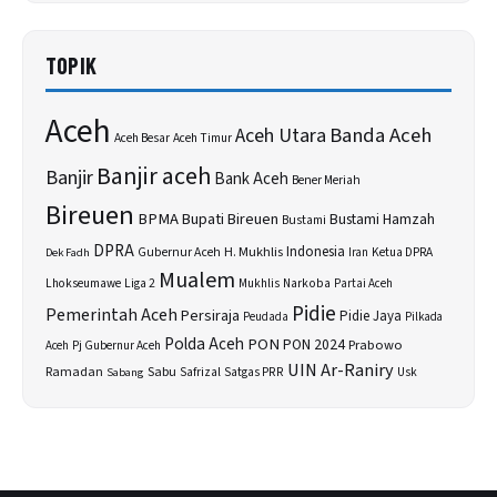
TOPIK
Aceh
Banda Aceh
Aceh Utara
Aceh Besar
Aceh Timur
Banjir aceh
Banjir
Bank Aceh
Bener Meriah
Bireuen
BPMA
Bupati Bireuen
Bustami Hamzah
Bustami
DPRA
H. Mukhlis
Indonesia
Gubernur Aceh
Ketua DPRA
Dek Fadh
Iran
Mualem
Lhokseumawe
Liga 2
Narkoba
Mukhlis
Partai Aceh
Pidie
Pemerintah Aceh
Persiraja
Pidie Jaya
Peudada
Pilkada
Polda Aceh
PON
PON 2024
Prabowo
Aceh
Pj Gubernur Aceh
UIN Ar-Raniry
Sabu
Ramadan
Safrizal
Satgas PRR
Usk
Sabang