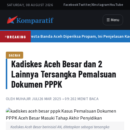
SATURDAY, 08 AUGUST 2026
Facebook
Twitter/X
Instagram
YouTube
☰ Menu
Kapolresta Banda Aceh Diperiksa Propam, Ini Penjelasan Ka
BREAKING
DAERAH
Kadiskes Aceh Besar dan 2
Lainnya Tersangka Pemalsuan
Dokumen PPPK
OLEH
MUHAJIR JULI
26 MAR 2025 • 09:20
2 MENIT BACA
Kadiskes Aceh Besar berinisial AN, ditetapkan sebagai tersangka