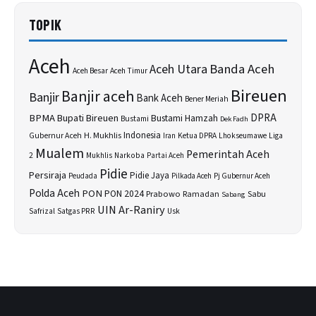
TOPIK
Aceh
Banda Aceh
Aceh Utara
Aceh Besar
Aceh Timur
Bireuen
Banjir aceh
Banjir
Bank Aceh
Bener Meriah
BPMA
Bupati Bireuen
DPRA
Bustami Hamzah
Bustami
Dek Fadh
H. Mukhlis
Indonesia
Gubernur Aceh
Ketua DPRA
Lhokseumawe
Liga
Iran
Mualem
Pemerintah Aceh
2
Narkoba
Mukhlis
Partai Aceh
Pidie
Persiraja
Pidie Jaya
Peudada
Pilkada Aceh
Pj Gubernur Aceh
Polda Aceh
PON
PON 2024
Prabowo
Sabu
Ramadan
Sabang
UIN Ar-Raniry
Safrizal
Satgas PRR
Usk