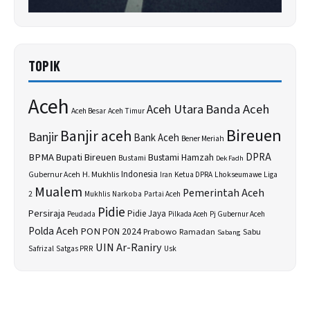
TOPIK
Aceh
Banda Aceh
Aceh Utara
Aceh Besar
Aceh Timur
Bireuen
Banjir aceh
Banjir
Bank Aceh
Bener Meriah
BPMA
Bupati Bireuen
DPRA
Bustami Hamzah
Bustami
Dek Fadh
H. Mukhlis
Indonesia
Gubernur Aceh
Ketua DPRA
Lhokseumawe
Liga
Iran
Mualem
Pemerintah Aceh
2
Narkoba
Mukhlis
Partai Aceh
Pidie
Persiraja
Pidie Jaya
Peudada
Pilkada Aceh
Pj Gubernur Aceh
Polda Aceh
PON
PON 2024
Prabowo
Sabu
Ramadan
Sabang
UIN Ar-Raniry
Safrizal
Satgas PRR
Usk