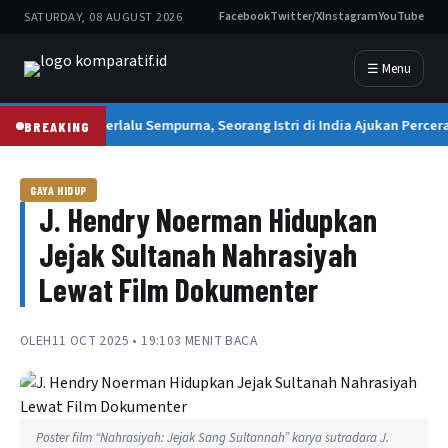
SATURDAY, 08 AUGUST 2026
Facebook
Twitter/X
Instagram
YouTube
☰ Menu
Suami Terlalu Sempurna, Seorang Istri di India Ajukan Percer
BREAKING
GAYA HIDUP
J. Hendry Noerman Hidupkan
Jejak Sultanah Nahrasiyah
Lewat Film Dokumenter
OLEH
11 OCT 2025 • 19:10
3 MENIT BACA
Poster film “Nahrasiyah: Jejak Sang Sultannah” karya sutradara J.