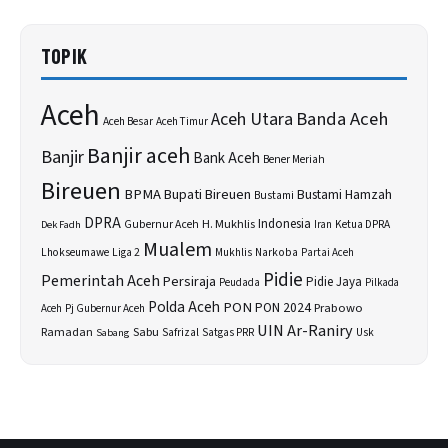
TOPIK
Aceh
Banda Aceh
Aceh Utara
Aceh Besar
Aceh Timur
Banjir aceh
Banjir
Bank Aceh
Bener Meriah
Bireuen
BPMA
Bupati Bireuen
Bustami Hamzah
Bustami
DPRA
H. Mukhlis
Indonesia
Gubernur Aceh
Ketua DPRA
Dek Fadh
Iran
Mualem
Lhokseumawe
Liga 2
Narkoba
Mukhlis
Partai Aceh
Pidie
Pemerintah Aceh
Persiraja
Pidie Jaya
Peudada
Pilkada
Polda Aceh
PON
PON 2024
Prabowo
Aceh
Pj Gubernur Aceh
UIN Ar-Raniry
Sabu
Ramadan
Safrizal
Usk
Sabang
Satgas PRR