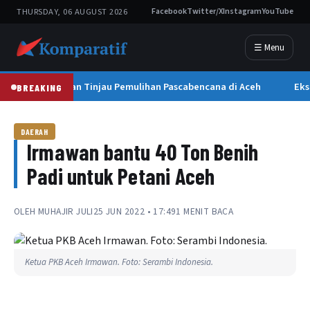
THURSDAY, 06 AUGUST 2026
Facebook
Twitter/X
Instagram
YouTube
☰ Menu
Wapres Gibran Tinjau Pemulihan Pascabencana di Aceh
Eks
BREAKING
DAERAH
Irmawan bantu 40 Ton Benih
Padi untuk Petani Aceh
OLEH
MUHAJIR JULI
25 JUN 2022 • 17:49
1 MENIT BACA
Ketua PKB Aceh Irmawan. Foto: Serambi Indonesia.