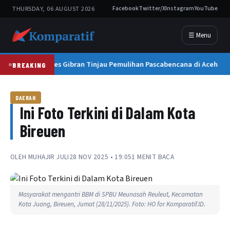
THURSDAY, 06 AUGUST 2026
Facebook
Twitter/X
Instagram
YouTube
☰ Menu
Wapres Gibran Tinjau Pemulihan Pascabencana di Aceh
BREAKING
DAERAH
Ini Foto Terkini di Dalam Kota
Bireuen
OLEH
MUHAJIR JULI
28 NOV 2025 • 19:05
1 MENIT BACA
Masyarakat mengantri BBM di SPBU Meunasah Reuleut, Kecamatan
Kota Juang, Bireuen, Jumat (28/11/2025). Foto: HO for Komparatif.ID.