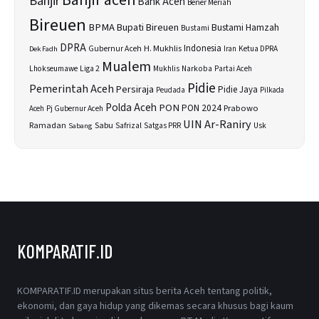
Banjir
Bank Aceh
Bener Meriah
Bireuen
BPMA
Bupati Bireuen
Bustami Hamzah
Bustami
DPRA
H. Mukhlis
Indonesia
Gubernur Aceh
Ketua DPRA
Dek Fadh
Iran
Mualem
Lhokseumawe
Liga 2
Narkoba
Mukhlis
Partai Aceh
Pidie
Pemerintah Aceh
Persiraja
Pidie Jaya
Peudada
Pilkada
Polda Aceh
PON
PON 2024
Prabowo
Aceh
Pj Gubernur Aceh
UIN Ar-Raniry
Sabu
Ramadan
Safrizal
Usk
Sabang
Satgas PRR
KOMPARATIF.ID
KOMPARATIF.ID merupakan situs berita Aceh tentang politik,
ekonomi, dan gaya hidup yang dikemas secara khusus bagi kaum