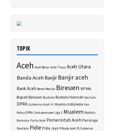
TOPIK
Aceh
Aceh Utara
Aceh Besar
Aceh Timur
Banjir aceh
Banda Aceh
Banjir
Bireuen
Bank Aceh
BPMA
Bener Meriah
Bupati Bireuen
Bustami Hamzah
Bustami
Dek Fadh
DPRA
H. Mukhlis
Indonesia
Gubernur Aceh
Iran
Mualem
Ketua DPRA
Lhokseumawe
Liga 2
Mukhlis
Pemerintah Aceh
Persiraja
Narkoba
Partai Aceh
Pidie
Pidie Jaya
Peudada
Pilkada Aceh
Pj Gubernur