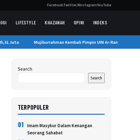
Facebook
Twitter/X
Instagram
YouTube
OGI
LIFESTYLE
KHAZANAH
OPINI
INDEKS
,31 Juta
Mujiburrahman Kembali Pimpin UIN Ar-Raniry Hingga 20
Search
Search
TERPOPULER
01
Imam Masykur Dalam Kenangan
Seorang Sahabat