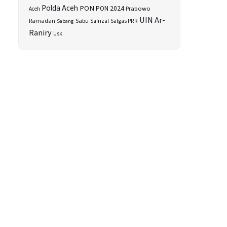
Polda Aceh
PON
PON 2024
Prabowo
Aceh
UIN Ar-
Sabu
Ramadan
Safrizal
Satgas PRR
Sabang
Raniry
Usk