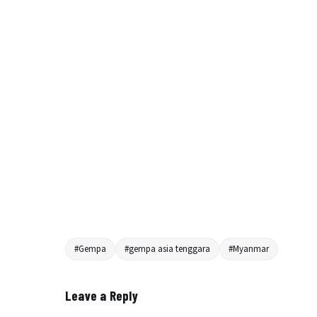
#Gempa
#gempa asia tenggara
#Myanmar
Leave a Reply