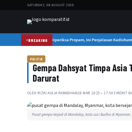
SATURDAY, 08 AUGUST 2026
Kapolresta Banda Aceh Diperiksa Propam, Ini Penjelasan Kadivhumas 
BREAKING
POLITIK
Gempa Dahsyat Timpa Asia 
Darurat
OLEH
RIZKI AULIA RAMADHAN
28 MAR 2025 • 17:50
3 MENIT B
Pusat gempa terjadi di Mandalay, kota suci Budha di Myanmar.