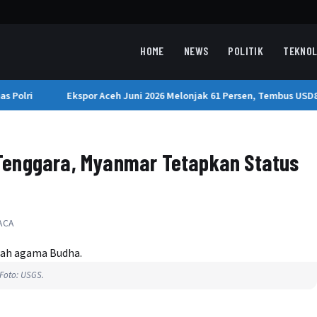
HOME
NEWS
POLITIK
TEKNOL
Polri
Ekspor Aceh Juni 2026 Melonjak 61 Persen, Tembus USD85
Tenggara, Myanmar Tetapkan Status
ACA
 Foto: USGS.