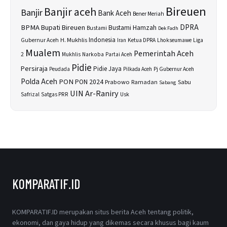
Bireuen
Banjir aceh
Banjir
Bank Aceh
Bener Meriah
BPMA
Bupati Bireuen
DPRA
Bustami Hamzah
Bustami
Dek Fadh
H. Mukhlis
Indonesia
Gubernur Aceh
Ketua DPRA
Lhokseumawe
Liga
Iran
Mualem
Pemerintah Aceh
2
Narkoba
Mukhlis
Partai Aceh
Pidie
Persiraja
Pidie Jaya
Peudada
Pilkada Aceh
Pj Gubernur Aceh
Polda Aceh
PON
PON 2024
Prabowo
Sabu
Ramadan
Sabang
UIN Ar-Raniry
Safrizal
Satgas PRR
Usk
KOMPARATIF.ID
KOMPARATIF.ID merupakan situs berita Aceh tentang politik,
ekonomi, dan gaya hidup yang dikemas secara khusus bagi kaum