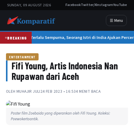
SUNDAY, 09 AUGUST 2026
Facebook
Twitter/X
Instagram
YouTube
☰ Menu
Suami Terlalu Sempurna, Seorang Istri di India Ajukan Percer
BREAKING
ENTERTAINMENT
Fifi Young, Artis Indonesia Nan
Rupawan dari Aceh
OLEH
MUHAJIR JULI
24 FEB 2023 • 16:53
4 MENIT BACA
Poster film Zoebaida yang diperankan oleh Fifi Young. Koleksi:
Poewokertoantik.