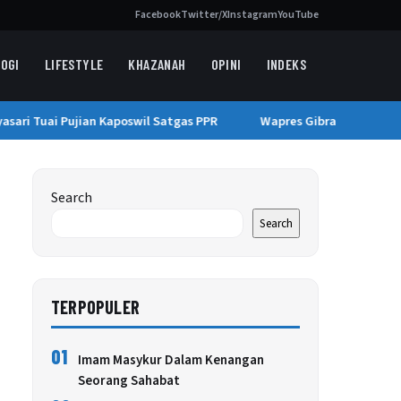
Facebook
Twitter/X
Instagram
YouTube
OGI
LIFESTYLE
KHAZANAH
OPINI
INDEKS
ari Tuai Pujian Kaposwil Satgas PPR
Wapres Gibran Tinjau Pem
Search
Search
TERPOPULER
01
Imam Masykur Dalam Kenangan
Seorang Sahabat