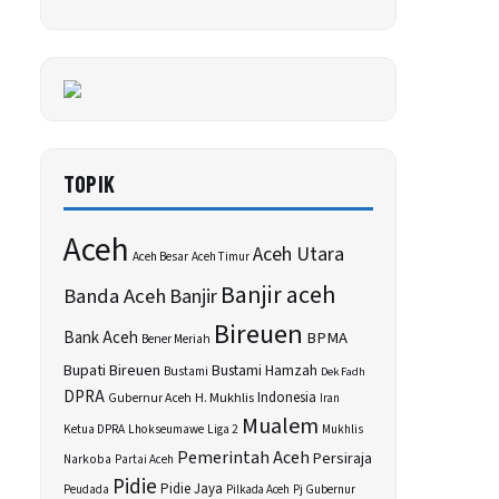
TOPIK
Aceh
Aceh Utara
Aceh Besar
Aceh Timur
Banjir aceh
Banda Aceh
Banjir
Bireuen
Bank Aceh
BPMA
Bener Meriah
Bupati Bireuen
Bustami Hamzah
Bustami
Dek Fadh
DPRA
H. Mukhlis
Indonesia
Gubernur Aceh
Iran
Mualem
Ketua DPRA
Lhokseumawe
Liga 2
Mukhlis
Pemerintah Aceh
Persiraja
Narkoba
Partai Aceh
Pidie
Pidie Jaya
Peudada
Pilkada Aceh
Pj Gubernur