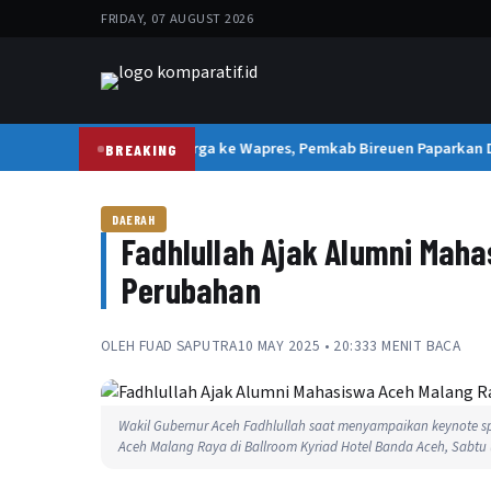
FRIDAY, 07 AUGUST 2026
Tanggapi Aduan Warga ke Wapres, Pemkab Bireuen Paparkan Dat
BREAKING
DAERAH
Fadhlullah Ajak Alumni Mah
Perubahan
OLEH
FUAD SAPUTRA
10 MAY 2025 • 20:33
3 MENIT BACA
Wakil Gubernur Aceh Fadhlullah saat menyampaikan keynote s
Aceh Malang Raya di Ballroom Kyriad Hotel Banda Aceh, Sabtu (1