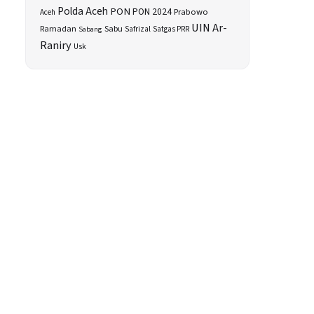
Polda Aceh
PON
PON 2024
Prabowo
Aceh
UIN Ar-
Sabu
Ramadan
Safrizal
Satgas PRR
Sabang
Raniry
Usk