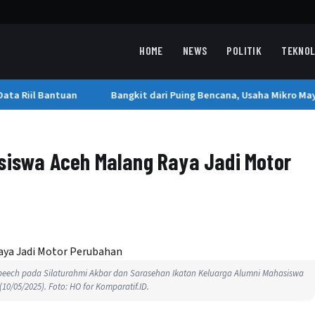
HOME
NEWS
POLITIK
TEKNOL
a Riil Bantuan
Bangkit dari Puing Bencana, Usaha Mikro Mayas
asiswa Aceh Malang Raya Jadi Motor
peech pada Silaturahmi Akbar dan Sarasehan Ikatan Keluarga Alumni Mahasiswa
0/05/2025). Foto: HO for Komparatif.ID.