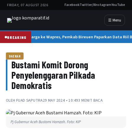
FRIDAY, 07 AUGUST 2026
Facebook
Twitter/X
Instagram
YouTube
☰ Menu
nggapi Aduan Warga ke Wapres, Pemkab Bireuen Paparkan Data Riil 
BREAKING
DAERAH
Bustami Komit Dorong
Penyelenggaran Pilkada
Demokratis
OLEH
FUAD SAPUTRA
29 MAY 2024 • 10:49
3 MENIT BACA
Pj Gubernur Aceh Bustami Hamzah. Foto: KIP