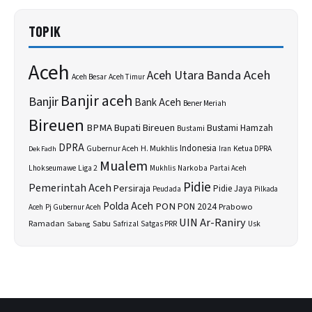
TOPIK
Aceh
Banda Aceh
Aceh Utara
Aceh Besar
Aceh Timur
Banjir aceh
Banjir
Bank Aceh
Bener Meriah
Bireuen
BPMA
Bupati Bireuen
Bustami Hamzah
Bustami
DPRA
H. Mukhlis
Indonesia
Gubernur Aceh
Ketua DPRA
Dek Fadh
Iran
Mualem
Lhokseumawe
Liga 2
Narkoba
Mukhlis
Partai Aceh
Pidie
Pemerintah Aceh
Persiraja
Pidie Jaya
Peudada
Pilkada
Polda Aceh
PON
PON 2024
Prabowo
Aceh
Pj Gubernur Aceh
UIN Ar-Raniry
Sabu
Ramadan
Safrizal
Satgas PRR
Usk
Sabang