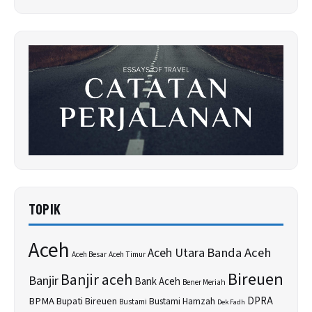
TOPIK
Aceh
Banda Aceh
Aceh Utara
Aceh Besar
Aceh Timur
Bireuen
Banjir aceh
Banjir
Bank Aceh
Bener Meriah
BPMA
Bupati Bireuen
DPRA
Bustami Hamzah
Bustami
Dek Fadh