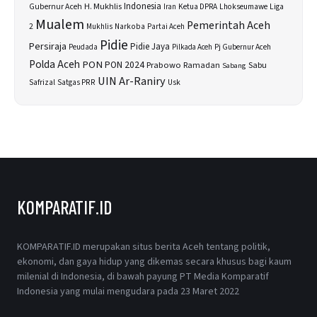
H. Mukhlis
Indonesia
Gubernur Aceh
Ketua DPRA
Lhokseumawe
Liga
Iran
Mualem
Pemerintah Aceh
2
Narkoba
Mukhlis
Partai Aceh
Pidie
Persiraja
Pidie Jaya
Peudada
Pilkada Aceh
Pj Gubernur Aceh
Polda Aceh
PON
PON 2024
Prabowo
Sabu
Ramadan
Sabang
UIN Ar-Raniry
Safrizal
Satgas PRR
Usk
KOMPARATIF.ID
KOMPARATIF.ID merupakan situs berita Aceh tentang politik,
ekonomi, dan gaya hidup yang dikemas secara khusus bagi kaum
milenial di Indonesia, di bawah payung PT Media Komparatif
Indonesia yang mulai mengudara pada 23 Maret 2022