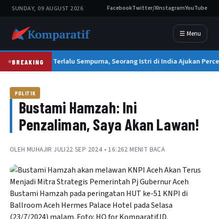
SUNDAY, 09 AUGUST 2026
Facebook
Twitter/X
Instagram
YouTube
☰ Menu
Suami Terlalu Sempurna, Seorang Istri di India Ajukan Perce
BREAKING
POLITIK
Bustami Hamzah: Ini
Penzaliman, Saya Akan Lawan!
OLEH
MUHAJIR JULI
22 SEP 2024 • 16:26
2 MENIT BACA