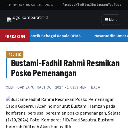
THURSDAY, 06 AUGUST 2026
Facebook
Twitter/X
Instagram
YouTube
☰ Menu
Mawardi Nur Dilantik Sebagai Kepala BPMA
Nasaruddin Umar 
BREAKING
POLITIK
Bustami-Fadhil Rahmi Resmikan
Posko Pemenangan
OLEH
FUAD SAPUTRA
01 OCT 2024 • 17:35
3 MENIT BACA