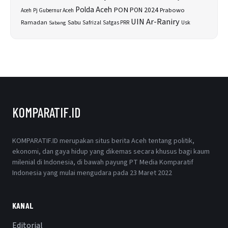
Polda Aceh
PON
PON 2024
Prabowo
Aceh
Pj Gubernur Aceh
UIN Ar-Raniry
Sabu
Ramadan
Safrizal
Usk
Sabang
Satgas PRR
KOMPARATIF.ID
KOMPARATIF.ID merupakan situs berita Aceh tentang politik,
ekonomi, dan gaya hidup yang dikemas secara khusus bagi kaum
milenial di Indonesia, di bawah payung PT Media Komparatif
Indonesia yang mulai mengudara pada 23 Maret 2022
KANAL
Editorial