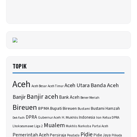
TOPIK
Aceh
Banda Aceh
Aceh Utara
Aceh Besar
Aceh Timur
Banjir aceh
Banjir
Bank Aceh
Bener Meriah
Bireuen
BPMA
Bupati Bireuen
Bustami Hamzah
Bustami
DPRA
H. Mukhlis
Indonesia
Gubernur Aceh
Ketua DPRA
Dek Fadh
Iran
Mualem
Lhokseumawe
Liga 2
Narkoba
Mukhlis
Partai Aceh
Pidie
Pemerintah Aceh
Persiraja
Pidie Jaya
Peudada
Pilkada