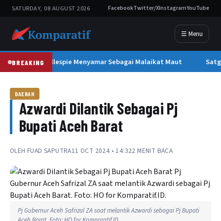
SATURDAY, 08 AUGUST 2026
Facebook
Twitter/X
Instagram
YouTube
☰ Menu
Leon Gillespie Menyamar Sebagai Malaikat Maut
Satg
BREAKING
DAERAH
Azwardi Dilantik Sebagai Pj
Bupati Aceh Barat
OLEH
FUAD SAPUTRA
11 OCT 2024 • 14:32
2 MENIT BACA
Pj Gubernur Aceh Safrizal ZA saat melantik Azwardi sebagai Pj Bupati
Aceh Barat. Foto: HO for Komparatif.ID.