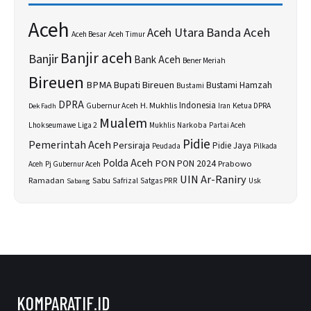
Aceh
Banda Aceh
Aceh Utara
Aceh Besar
Aceh Timur
Banjir aceh
Banjir
Bank Aceh
Bener Meriah
Bireuen
BPMA
Bupati Bireuen
Bustami Hamzah
Bustami
DPRA
H. Mukhlis
Indonesia
Gubernur Aceh
Ketua DPRA
Dek Fadh
Iran
Mualem
Lhokseumawe
Liga 2
Narkoba
Mukhlis
Partai Aceh
Pidie
Pemerintah Aceh
Persiraja
Pidie Jaya
Peudada
Pilkada
Polda Aceh
PON
PON 2024
Prabowo
Aceh
Pj Gubernur Aceh
UIN Ar-Raniry
Sabu
Ramadan
Safrizal
Satgas PRR
Usk
Sabang
KOMPARATIF.ID