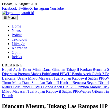
Friday, 07 August 2026
Facebook
Twitter/X
Instagram
YouTube
☰ Menu
Home
News
Politik
Teknologi
Lifestyle
Khazanah
Opini
Indeks
BREAKING
Bupati Aceh Timur Minta Dana Stimulan Tahap II Korban Bencana S
Diperiksa Propam Mabes Polri
Satpol PPWH Banda Aceh Ciduk 3 Pe
Bencana, Usaha Mikro Mayasari Tuai Pujian Kaposwil Satgas PPR
Wa
Timur Minta Dana Stimulan Tahap II Korban Bencana Segera Dicair
Mabes Polri
Satpol PPWH Banda Aceh Ciduk 3 Pemuda Mabuk Tuak 
Mikro Mayasari Tuai Pujian Kaposwil Satgas PPR
Wapres Gibran Tin
Daerah
Diancam Mesum, Tukang Las Rampas HP 