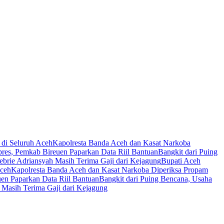
 di Seluruh Aceh
Kapolresta Banda Aceh dan Kasat Narkoba
es, Pemkab Bireuen Paparkan Data Riil Bantuan
Bangkit dari Puing
ebrie Adriansyah Masih Terima Gaji dari Kejagung
Bupati Aceh
Aceh
Kapolresta Banda Aceh dan Kasat Narkoba Diperiksa Propam
en Paparkan Data Riil Bantuan
Bangkit dari Puing Bencana, Usaha
 Masih Terima Gaji dari Kejagung