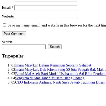
Email
*
Website
Save my name, email, and website in this browser for the next ti
Search
Search
Terpopuler
01
Imam Masykur Dalam Kenangan Seorang Sahabat
02
Imam Masykur: Dek Kirem Peng 50 Juta Peugah Bak Mak,
03
Baitul Mal Aceh Bagi Modal Usaha untuk 6,6 Ribu Pendud
04
Sengketa di Atas Tanah Musara Blang Padang
05
CEO Indonesia Airlines: Nanti Saya Jawab Tudingan Dirj