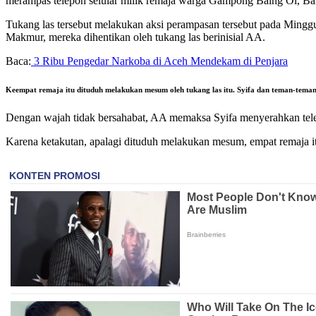
merampas telepon selular milik remaja warga Gampong Balng Oi, B
Tukang las tersebut melakukan aksi perampasan tersebut pada Mingg
Makmur, mereka dihentikan oleh tukang las berinisial AA.
Baca:
3 Ribu Pengedar Narkoba di Aceh Mendekam di Penjara
Keempat remaja itu dituduh melakukan mesum oleh tukang las itu. Syifa dan teman-tema
Dengan wajah tidak bersahabat, AA memaksa Syifa menyerahkan tele
Karena ketakutan, apalagi dituduh melakukan mesum, empat remaja i