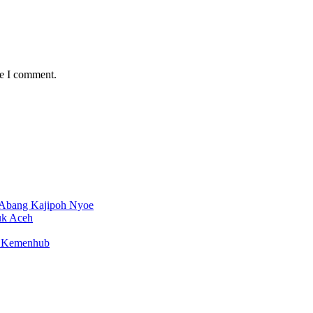
me I comment.
 Abang Kajipoh Nyoe
uk Aceh
en Kemenhub