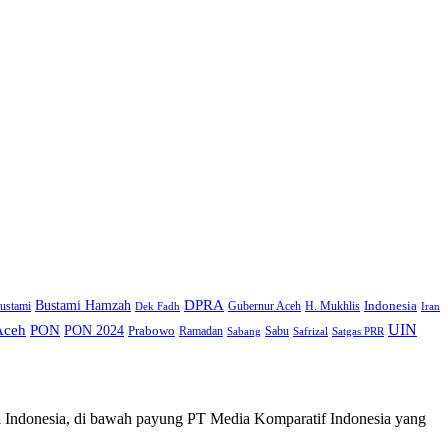
DPRA
Bustami Hamzah
H. Mukhlis
Indonesia
ustami
Gubernur Aceh
Iran
Dek Fadh
UIN
Aceh
PON
PON 2024
Prabowo
Ramadan
Sabu
Safrizal
Satgas PRR
Sabang
i Indonesia, di bawah payung PT Media Komparatif Indonesia yang