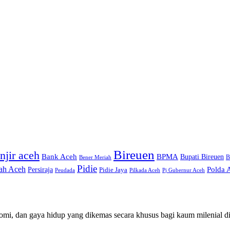
Bireuen
njir aceh
Bank Aceh
BPMA
Bupati Bireuen
Bener Meriah
B
Pidie
ah Aceh
Persiraja
Polda 
Pidie Jaya
Peudada
Pilkada Aceh
Pj Gubernur Aceh
mi, dan gaya hidup yang dikemas secara khusus bagi kaum milenial d