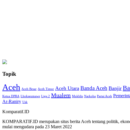
Topik
Aceh
Ba
Banda Aceh
Aceh Utara
Banjir
Aceh Besar
Aceh Timur
Mualem
Pemerint
Ketua DPRA
Lhokseumawe
Liga 2
Mukhlis
Narkoba
Partai Aceh
Ar-Raniry
Usk
Komparatif.ID
KOMPARATIF.ID merupakan situs berita Aceh tentang politik, ekono
mulai mengudara pada 23 Maret 2022