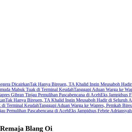
egera Dicairkan
Tak Hanya Bireuen, TA Khalid Ingin Meusaboh Hadir
muda Mabuk Tuak di Terminal Keudah
Tanggapi Aduan Warga ke Wapr
pres Gibran Tinjau Pemulihan Pascabencana di Aceh
Eks Jampidsus F
kan
Tak Hanya Bireuen, TA Khalid Ingin Meusaboh Hadir di Seluruh 
di Terminal Keudah
Tanggapi Aduan Warga ke Wapres, Pemkab Bireu
jau Pemulihan Pascabencana di Aceh
Eks Jampidsus Febrie Adriansyah
Remaja Blang Oi