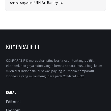
UIN Ar-Raniry
Safrizal
Satgas PRR
Usk
KOMPARATIF.ID
KOMPARATIF.ID merupakan situs berita Aceh tentang politik,
ekonomi, dan gaya hidup yang dikemas secara khusus bagi kaum
milenial di Indonesia, di bawah payung PT Media Komparatif
Indonesia yang mulai mengudara pada 23 Maret 2022
KANAL
Editorial
Ekonomi