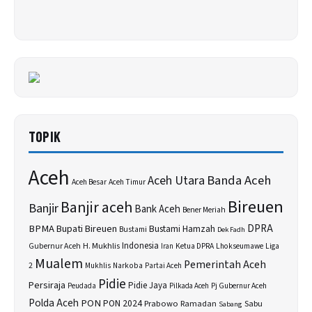
TOPIK
Aceh
Banda Aceh
Aceh Utara
Aceh Besar
Aceh Timur
Bireuen
Banjir aceh
Banjir
Bank Aceh
Bener Meriah
BPMA
Bupati Bireuen
DPRA
Bustami Hamzah
Bustami
Dek Fadh
H. Mukhlis
Indonesia
Gubernur Aceh
Ketua DPRA
Lhokseumawe
Liga
Iran
Mualem
Pemerintah Aceh
2
Narkoba
Mukhlis
Partai Aceh
Pidie
Persiraja
Pidie Jaya
Peudada
Pilkada Aceh
Pj Gubernur Aceh
Polda Aceh
PON
PON 2024
Prabowo
Sabu
Ramadan
Sabang