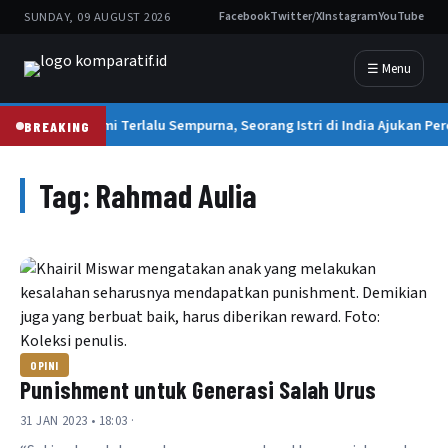
SUNDAY, 09 AUGUST 2026
Facebook
Twitter/X
Instagram
YouTube
☰ Menu
Suami Terlalu Sempurna, Seorang Istri di India Ajukan Per
BREAKING
Tag:
Rahmad Aulia
OPINI
Punishment untuk Generasi Salah Urus
31 JAN 2023 • 18:03 ·