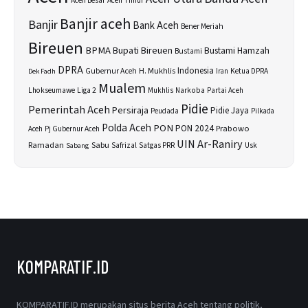
Aceh Besar
Aceh Timur
Banjir aceh
Banjir
Bank Aceh
Bener Meriah
Bireuen
BPMA
Bupati Bireuen
Bustami Hamzah
Bustami
DPRA
H. Mukhlis
Indonesia
Gubernur Aceh
Ketua DPRA
Dek Fadh
Iran
Mualem
Lhokseumawe
Liga 2
Narkoba
Mukhlis
Partai Aceh
Pidie
Pemerintah Aceh
Persiraja
Pidie Jaya
Peudada
Pilkada
Polda Aceh
PON
PON 2024
Prabowo
Aceh
Pj Gubernur Aceh
UIN Ar-Raniry
Sabu
Ramadan
Safrizal
Satgas PRR
Usk
Sabang
KOMPARATIF.ID
KOMPARATIF.ID merupakan situs berita Aceh tentang politik,