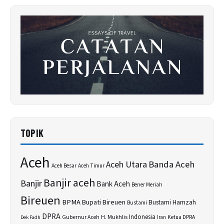
TOPIK
Aceh
Banda Aceh
Aceh Utara
Aceh Besar
Aceh Timur
Banjir aceh
Banjir
Bank Aceh
Bener Meriah
Bireuen
BPMA
Bupati Bireuen
Bustami Hamzah
Bustami
DPRA
H. Mukhlis
Indonesia
Gubernur Aceh
Ketua DPRA
Dek Fadh
Iran