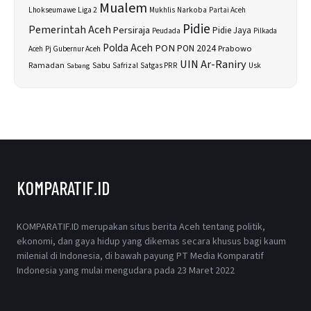
Mualem
Lhokseumawe
Liga 2
Narkoba
Mukhlis
Partai Aceh
Pidie
Pemerintah Aceh
Persiraja
Pidie Jaya
Peudada
Pilkada
Polda Aceh
PON
PON 2024
Prabowo
Aceh
Pj Gubernur Aceh
UIN Ar-Raniry
Sabu
Ramadan
Safrizal
Satgas PRR
Usk
Sabang
KOMPARATIF.ID
KOMPARATIF.ID merupakan situs berita Aceh tentang politik,
ekonomi, dan gaya hidup yang dikemas secara khusus bagi kaum
milenial di Indonesia, di bawah payung PT Media Komparatif
Indonesia yang mulai mengudara pada 23 Maret 2022