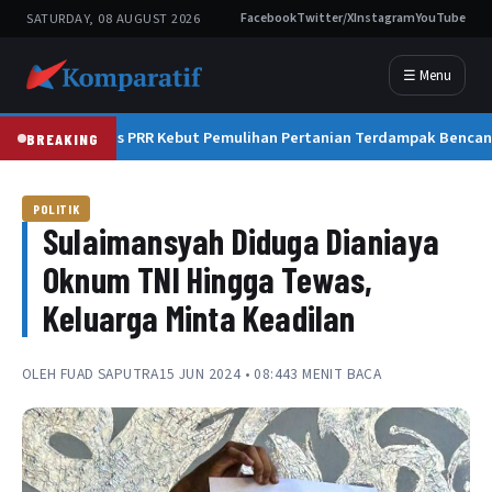
SATURDAY, 08 AUGUST 2026
Facebook
Twitter/X
Instagram
YouTube
☰ Menu
Satgas PRR Kebut Pemulihan Pertanian Terdampak Bencan
BREAKING
POLITIK
Sulaimansyah Diduga Dianiaya
Oknum TNI Hingga Tewas,
Keluarga Minta Keadilan
OLEH
FUAD SAPUTRA
15 JUN 2024 • 08:44
3 MENIT BACA